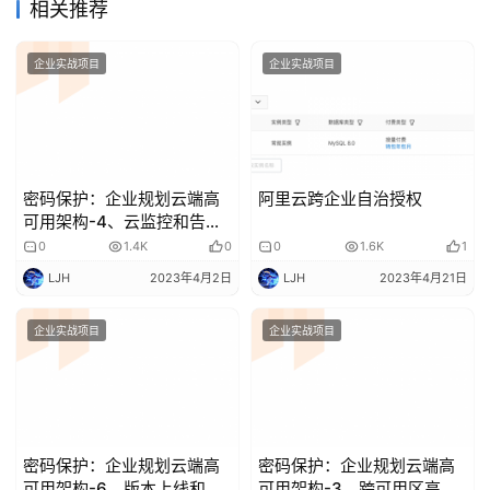
相关推荐
管
登录
注册
理
企业实战项目
企业实战项目
C
I
/
C
密码保护：企业规划云端高
阿里云跨企业自治授权
D
可用架构-4、云监控和告警
配置-实验手册
0
1.4K
0
0
1.6K
1
公
LJH
2023年4月2日
LJH
2023年4月21日
有
云
企业实战项目
企业实战项目
企
业
实
战
密码保护：企业规划云端高
密码保护：企业规划云端高
项
可用架构-6、版本上线和云
可用架构-3、跨可用区高可