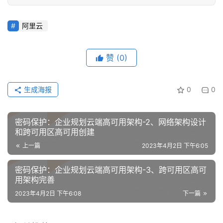
n
u
x
阿里云
基
础
赞
(0)
开
发
生成海报
0
0
云
密码保护：企业规划云端高可用架构-2、网络架构设计
原
和跨可用区高可用创建
生
上一篇
2023年4月2日 下午6:05
监
密码保护：企业规划云端高可用架构-3、跨可用区高可
控
用架构完善
2023年4月2日 下午6:08
下一篇
日
志