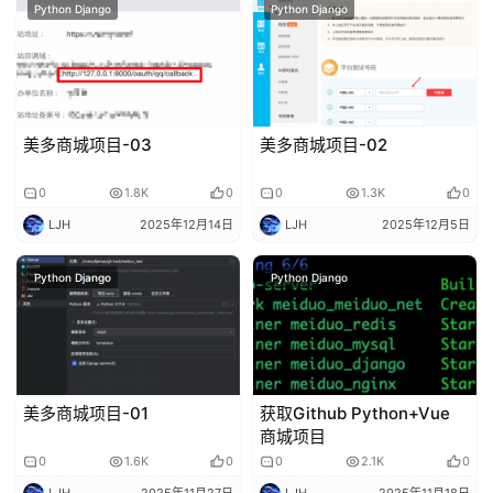
Python Django
Python Django
管
登录
注册
理
C
I
美多商城项目-03
美多商城项目-02
/
C
0
1.8K
0
0
1.3K
0
D
LJH
2025年12月14日
LJH
2025年12月5日
公
Python Django
Python Django
有
云
企
业
美多商城项目-01
获取Github Python+Vue
实
商城项目
战
0
1.6K
0
0
2.1K
0
项
LJH
2025年11月27日
LJH
2025年11月18日