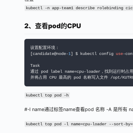
kubectl -n app-team1 describe rolebinding cic
2、查看pod的CPU
设置配置环境：

[candidate@node-
1
] $ kubectl config 
use
-con
Task

通过 pod label name=cpu-loader，找到运行时占用
并将占用 CPU 最高的 pod 名称写入文件 /opt/KUTR0
kubectl top pod -h
#-l name通过标签name查看pod 名称 -A 是所有 na
kubectl top pod -l name=cpu-loader --sort-by=