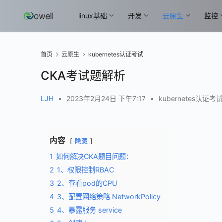
linux基础
开发
云原生
监控
首页
云原生
kubernetes认证考试
CKA考试题解析
LJH
•
2023年2月24日 下午7:17
•
kubernetes认证考
内容
隐藏
1
如何解决CKA题目问题：
2
1、权限控制RBAC
3
2、查看pod的CPU
4
3、配置网络策略 NetworkPolicy
5
4、暴露服务 service