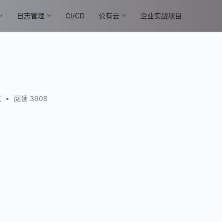
日志管理
CI/CD
公有云
企业实战项目
试
•
阅读 3908