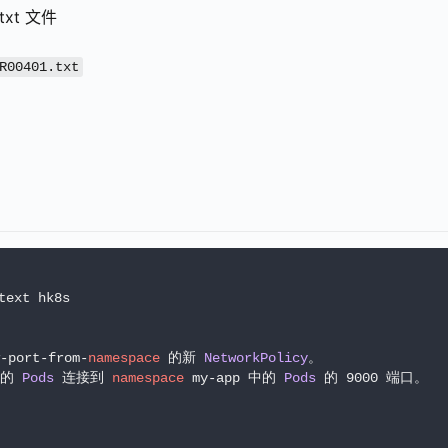
txt 文件
R00401.txt
ext hk8s

port-from-
namespace
 的新 
NetworkPolicy
。

中的 
Pods
 连接到 
namespace
 my-app 中的 
Pods
 的 9000 端口。
