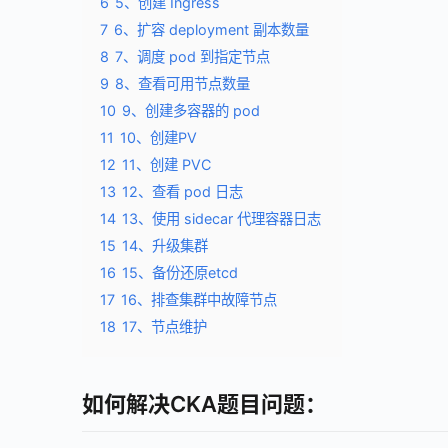
6
5、创建 Ingress
7
6、扩容 deployment 副本数量
8
7、调度 pod 到指定节点
9
8、查看可用节点数量
10
9、创建多容器的 pod
11
10、创建PV
12
11、创建 PVC
13
12、查看 pod 日志
14
13、使用 sidecar 代理容器日志
15
14、升级集群
16
15、备份还原etcd
17
16、排查集群中故障节点
18
17、节点维护
如何解决CKA题目问题：