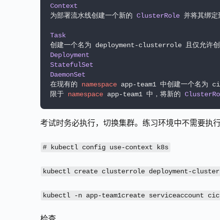
Context
为部署流水线创建一个新的 
ClusterRole
 并将其绑定
Task
创建一个名为 deployment-clusterrole 且仅
Deployment
StatefulSet
DaemonSet
在现有的 
namespace
 app-team1 中创建一个名为 ci
限于 
namespace
 app-team1 中，将新的 
ClusterRo
考试时务必执行，切换集群。练习环境中不需要执
# kubectl config use-context k8s
kubectl create clusterrole deployment-cluster
kubectl -n app-team1create serviceaccount cic
检查