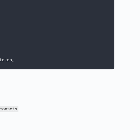
-token。
monsets