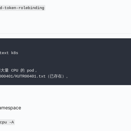
d-token-rolebinding
text k8s

大量 CPU 的 pod，

00401/KUTR00401.txt（已存在）。
mespace
cpu -A