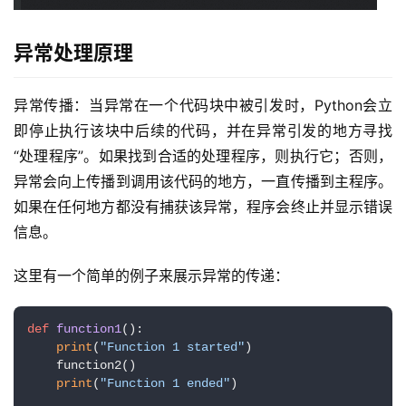
异常处理原理
异常传播：当异常在一个代码块中被引发时，Python会立
即停止执行该块中后续的代码，并在异常引发的地方寻找
l
“处理程序”。如果找到合适的处理程序，则执行它；否则，
i
异常会向上传播到调用该代码的地方，一直传播到主程序。
n
如果在任何地方都没有捕获该异常，程序会终止并显示错误
u
信息。
x
基
这里有一个简单的例子来展示异常的传递：
础
开
def
function1
():

print
(
"Function 1 started"
)

发
    function2()

print
(
"Function 1 ended"
)

云