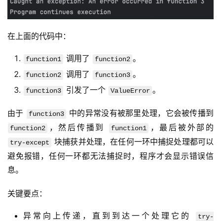
公
有
云
在上面的代码中：
企
调用了
。
function1
function2
业
调用了
。
function2
function3
实
引发了一个
。
战
function3
ValueError
项
由于 
 中的异常没有被那里处理，它会被传播到 
目
function3
，然后传播到 
，最后被外部的 
function2
function1
 块捕获并处理，在任何一环中捕捉处理都可以
try-except
避免报错，任何一环都无法捕捉时，程序才会显示错误信
息。
关键要点：
异常向上传递，直到到达一个处理它的
try-