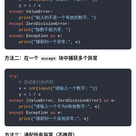
    y = 
1
except
 ValueError:

print
(
"输入的不是一个有效的数字。"
except
 ZeroDivisionError:

print
(
"除数不能为零。"
except
 Exception 
as
 e:

print
(
"捕获到一个异常:"
, e)
方法二：在一个 
 块中捕获多个异常
except
try
:

# 尝试执行的代码
    x = 
int
(
input
(
"请输入一个数字: "
))

    y = 
1
except
 (ValueError, ZeroDivisionError) 
as
 e:

print
(
"请输入一个不为0有效数字:"
except
 Exception 
as
 e:

print
(
"捕获到一个其他异常:"
, e)
方法三：通配所有异常（不推荐）