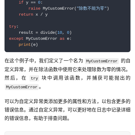
if
 y == 
0
:

raise
 MyCustomError(
"除数不能为零"
)

return
 x / y

try
:

    result = divide(
10
, 
0
except
 MyCustomError 
as
 e:

print
(e)
在这个例子中，我们定义了一个名为 
 的自
MyCustomError
定义异常，并在除法函数中使用它来处理除数为零的情况。
然后，在 
 块中调用该函数，并捕获可能抛出的 
try
。
MyCustomError
可以为自定义异常类添加更多的属性和方法，以包含更多的
错误信息。通过自定义异常，可以更好地在日志中记录详细
的错误信息，有助于排查问题。