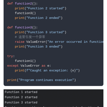
def
function2
():

原
print
(
"Function 2 started"
)

生
    function3()

print
(
"Function 2 ended"
)

监
def
function3
():

控
print
(
"Function 3 started"
)

# 这里引发一个异常
raise
 ValueError(
"An error occurred in function 
日
print
(
"Function 3 ended"
)

志
管
try
:

登录
注册
理
except
 ValueError 
as
 e:

print
(
f"Caught an exception: 
{e}
"
)

C
I
print
(
"Program continues execution"
)
/
C
D