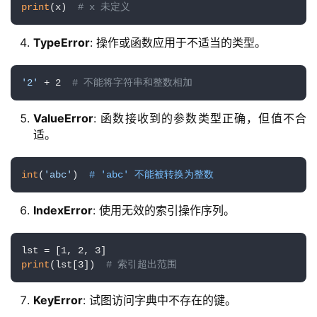
print
(x)  
# x 未定义
TypeError
: 操作或函数应用于不适当的类型。
'2'
 + 2  
# 不能将字符串和整数相加
ValueError
: 函数接收到的参数类型正确，但值不合
适。
int
(
'abc'
)  
# 'abc' 不能被转换为整数
IndexError
: 使用无效的索引操作序列。
print
(lst[3])  
# 索引超出范围
KeyError
: 试图访问字典中不存在的键。