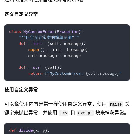
定义自定义异常
class
MyCustomError
(
Exception
):

"""自定义异常类的简单示例"""
def
__init__
(
self, message
):

super
().__init__(message)

        self.message = message

def
__str__
(
self
):

return
f"MyCustomError: 
{self.message}
"
使用自定义异常
可以像使用内置异常一样使用自定义异常，使用 
 关
raise
键字来抛出异常，并使用 
 和 
 块来捕获异常。
try
except
def
divide
(
x, y
):
