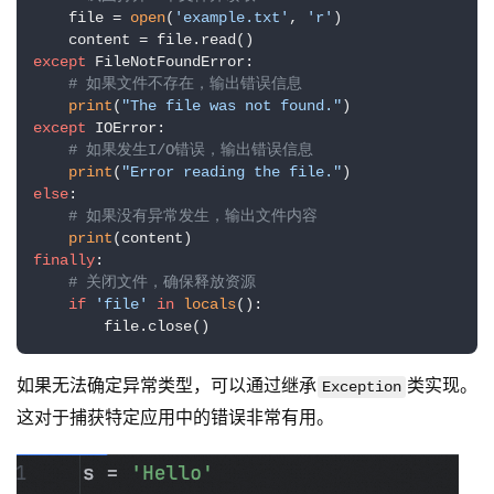
    file = 
open
(
'example.txt'
, 
'r'
)

except
 FileNotFoundError:

# 如果文件不存在，输出错误信息
print
(
"The file was not found."
except
 IOError:

# 如果发生I/O错误，输出错误信息
print
(
"Error reading the file."
else
:

# 如果没有异常发生，输出文件内容
print
finally
:

# 关闭文件，确保释放资源
if
'file'
in
locals
():

        file.close()
如果无法确定异常类型，可以通过继承
类实现。
Exception
这对于捕获特定应用中的错误非常有用。