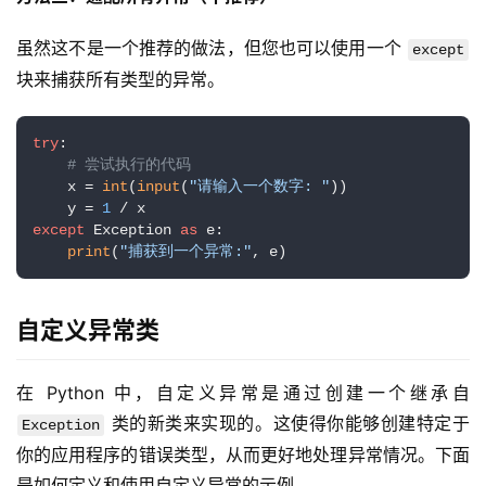
虽然这不是一个推荐的做法，但您也可以使用一个 
except
块来捕获所有类型的异常。
try
:

# 尝试执行的代码
    x = 
int
(
input
(
"请输入一个数字: "
))

    y = 
1
except
 Exception 
as
 e:

print
(
"捕获到一个异常:"
, e)
自定义异常类
在 Python 中，自定义异常是通过创建一个继承自 
 类的新类来实现的。这使得你能够创建特定于
Exception
你的应用程序的错误类型，从而更好地处理异常情况。下面
是如何定义和使用自定义异常的示例。