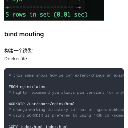
l
i
n
u
x
bind mouting
基
础
构建一个镜像：
Dockerfile
开
发
# this same shows how we can extend/change an existi
云
原
# highly recommend you always pin versions for anyth
生
# change working directory to root of nginx webhost
监
# using WORKDIR is prefered to using 'RUN cd /some/p
控
COPY index.html index.html
