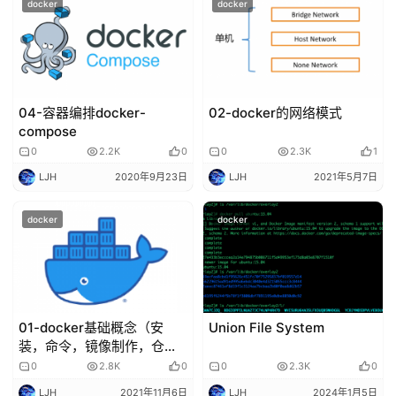
docker
docker
04-容器编排docker-
02-docker的网络模式
compose
0
2.2K
0
0
2.3K
1
LJH
2020年9月23日
LJH
2021年5月7日
docker
docker
01-docker基础概念（安
Union File System
装，命令，镜像制作，仓
库，资源限制）
0
2.8K
0
0
2.3K
0
LJH
2021年11月6日
LJH
2024年1月5日