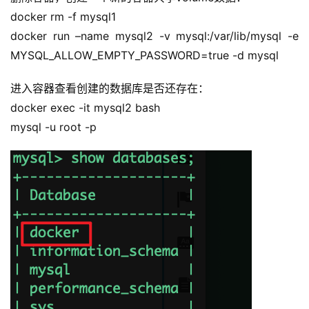
docker rm -f mysql1
docker run –name mysql2 -v mysql:/var/lib/mysql -e 
MYSQL_ALLOW_EMPTY_PASSWORD=true -d mysql
进入容器查看创建的数据库是否还存在：
docker exec -it mysql2 bash
mysql -u root -p