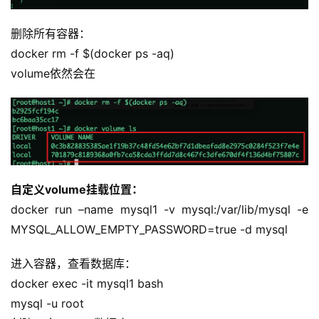
删除所有容器：
docker rm -f $(docker ps -aq)
volume依然会在
自定义volume挂载位置：
docker run –name mysql1 -v mysql:/var/lib/mysql -e 
MYSQL_ALLOW_EMPTY_PASSWORD=true -d mysql
进入容器，查看数据库：
docker exec -it mysql1 bash
mysql -u root