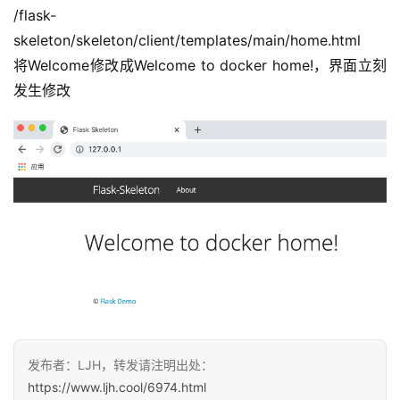
/flask-
skeleton/skeleton/client/templates/main/home.html
将Welcome修改成Welcome to docker home!，界面立刻
发生修改
发布者：LJH，转发请注明出处：
https://www.ljh.cool/6974.html