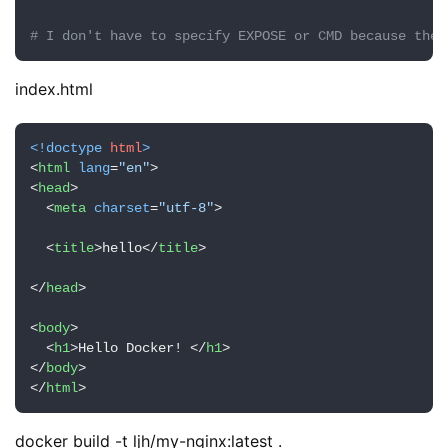
日
# I don't have to specify EXPOSE or CMD because they
志
管
index.html
登录
注册
理
<!doctype 
html
>
C
<
html
lang
=
"en"
>
I
<
head
>
/
<
meta
charset
=
"utf-8"
>
C
D
<
title
>
hello
</
title
>
</
head
>
公
有
<
body
>
<
h1
>
Hello Docker! 
</
h1
>
云
</
body
>
</
html
>
企
业
docker build -t ljh/my-nginx:latest .