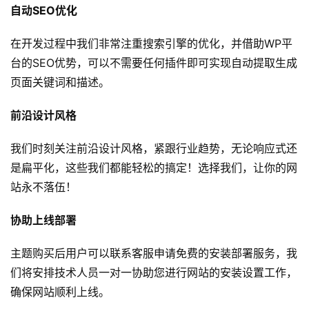
自动SEO优化
C
I
在开发过程中我们非常注重搜索引擎的优化，并借助WP平
/
C
台的SEO优势，可以不需要任何插件即可实现自动提取生成
D
页面关键词和描述。
前沿设计风格
公
有
我们时刻关注前沿设计风格，紧跟行业趋势，无论响应式还
云
是扁平化，这些我们都能轻松的搞定！选择我们，让你的网
企
站永不落伍！
业
实
协助上线部署
战
项
主题购买后用户可以联系客服申请免费的安装部署服务，我
目
们将安排技术人员一对一协助您进行网站的安装设置工作，
确保网站顺利上线。