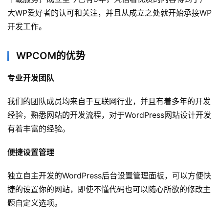
础
大WP爱好者的认可和关注，并且从成立之处就开始承接WP
开发工作。
开
发
WPCOM的优势
云
专业开发团队
原
生
我们的团队成员均来自于互联网行业，并且有着多年的开发
经验，熟悉网站的开发流程，对于WordPress网站设计开发
监
有着丰富的经验。
控
便捷设置管理
日
独立自主开发的WordPress后台设置管理面板，可以方便快
志
管
捷的设置你的网站，即使不懂代码也可以随心所欲的修改主
登录
注册
理
题自定义选项。