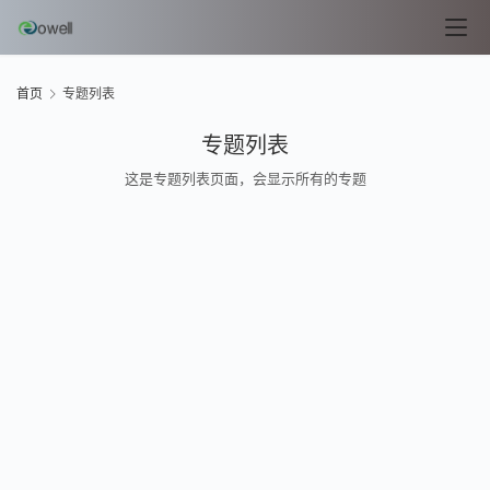
n
u
x
基
首页
专题列表
础
专题列表
这是专题列表页面，会显示所有的专题
开
发
云
原
生
监
控
日