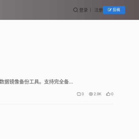
登录
注册
投稿
ix系统下的数据镜像备份工具。支持完全备…
0
2.9K
0