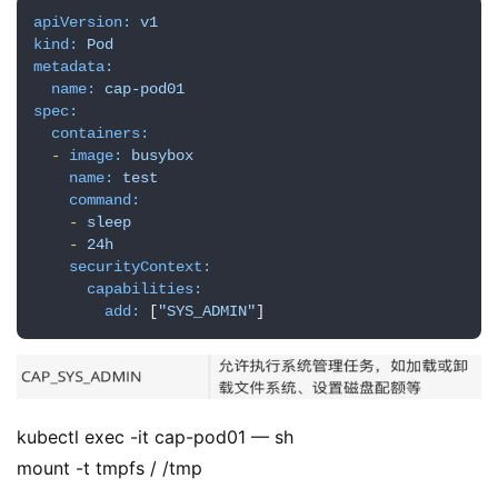
项
apiVersion:
v1
目
kind:
Pod
metadata:
name:
cap-pod01
spec:
containers:
-
image:
busybox
name:
test
command:
-
sleep
-
24h
securityContext:
capabilities:
add:
 [
"SYS_ADMIN"
]
kubectl exec -it cap-pod01 — sh
mount -t tmpfs / /tmp