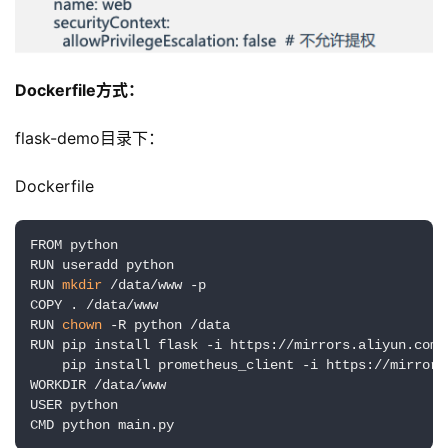
Dockerfile方式：
flask-demo目录下：
Dockerfile
FROM python

RUN useradd python

RUN 
mkdir
 /data/www -p

COPY . /data/www

RUN 
chown
 -R python /data

RUN pip install flask -i https://mirrors.aliyun.com/p
    pip install prometheus_client -i https://mirrors
WORKDIR /data/www

USER python

CMD python main.py