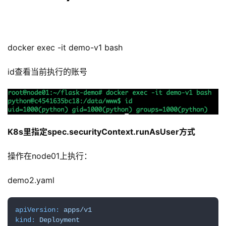
docker exec -it demo-v1 bash
id查看当前执行的账号
K8s里指定spec.securityContext.runAsUser方式
操作在node01上执行：
demo2.yaml
apiVersion:
apps/v1
kind:
Deployment