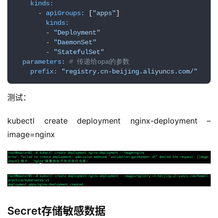
kinds:
-
apiGroups:
 [
"apps"
]

kinds:
-
"Deployment"
-
"DaemonSet"
-
"StatefulSet"
parameters:
# 传递给opa的参数
prefix:
"registry.cn-beijing.aliyuncs.com/"
测试：
kubectl create deployment nginx-deployment –
image=nginx
Secret存储敏感数据