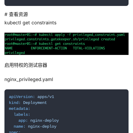
# 查看资源
kubectl get constraints
启用特权的测试容器
nginx_privileged.yaml
apiVersion:
apps/v1
kind:
Deployment
metadata:
labels:
app:
nginx-deploy
name:
nginx-deploy
spec: