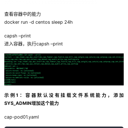
志
管
登录
注册
查看容器中的能力
理
docker run -d centos sleep 24h
C
capsh –print
I
进入容器，执行capsh –print
/
C
D
公
有
云
示例1：容器默认没有挂载文件系统能力，添加
企
SYS_ADMIN增加这个能力
业
实
cap-pod01.yaml
战