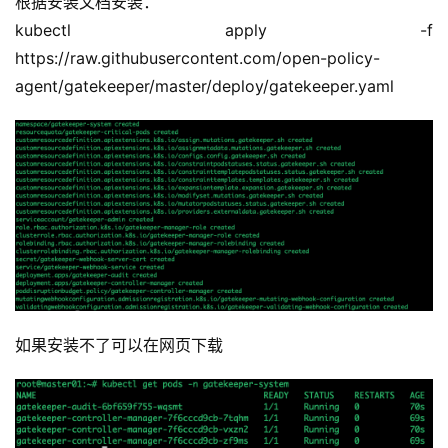
根据安装文档安装：
kubectl apply -f 
https://raw.githubusercontent.com/open-policy-
agent/gatekeeper/master/deploy/gatekeeper.yaml
如果安装不了可以在网页下载