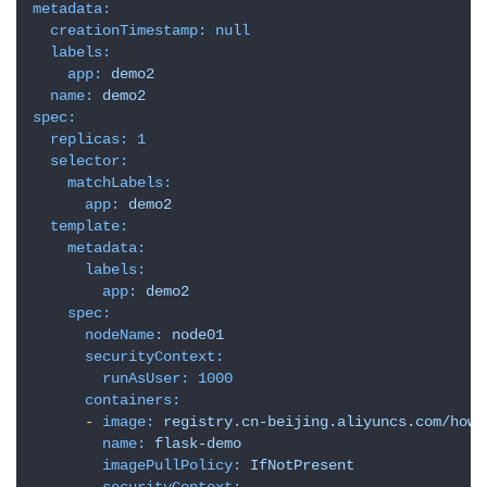
metadata:
creationTimestamp:
null
labels:
app:
demo2
name:
demo2
spec:
replicas:
1
selector:
matchLabels:
app:
demo2
template:
metadata:
labels:
app:
demo2
spec:
nodeName:
node01
securityContext:
runAsUser:
1000
containers:
-
image:
registry.cn-beijing.aliyuncs.com/howe
name:
flask-demo
imagePullPolicy:
IfNotPresent