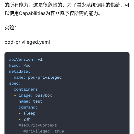
的所有能力，这是很危险的，为了减少系统调用的供给，可
以使用Capabilities为容器赋予仅所需的能力。
实验：
pod-privileged.yaml
apiVersion:
v1
kind:
Pod
metadata:
name:
pod-privileged
spec:
containers:
-
image:
busybox
name:
test
command:
-
sleep
-
24h
#securityContext:
#privileged: true