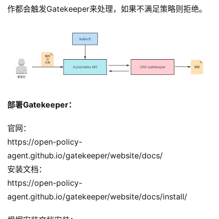
作都会触发Gatekeeper来处理，如果不满足策略则拒绝。
部署Gatekeeper：
官网：
https://open-policy-
agent.github.io/gatekeeper/website/docs/
安装文档：
https://open-policy-
agent.github.io/gatekeeper/website/docs/install/