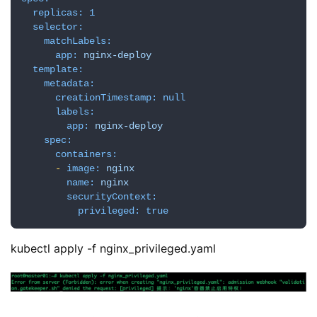
replicas:
1
selector:
matchLabels:
app:
nginx-deploy
template:
metadata:
creationTimestamp:
null
labels:
app:
nginx-deploy
spec:
containers:
-
image:
nginx
name:
nginx
securityContext:
privileged:
true
kubectl apply -f nginx_privileged.yaml