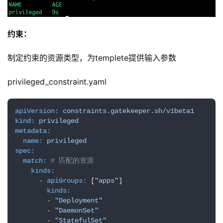
约束：
制定约束的资源类型，为templete提供输入参数
privileged_constraint.yaml
apiVersion:
constraints.gatekeeper.sh/v1beta1
kind:
privileged
metadata:
name:
privileged
spec:
match:
# 匹配的资源
kinds:
-
apiGroups:
 [
"apps"
]

kinds:
-
"Deployment"
-
"DaemonSet"
-
"StatefulSet"