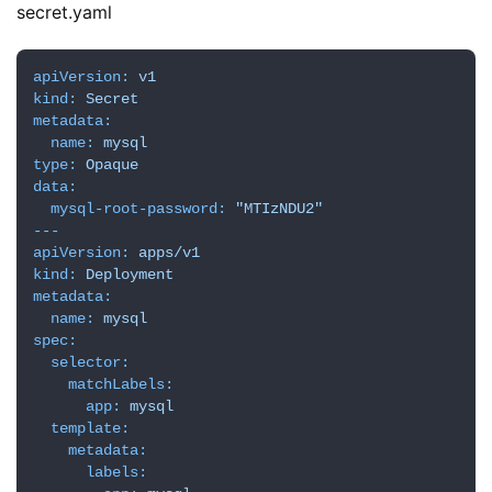
secret.yaml
apiVersion:
v1
kind:
Secret
metadata:
name:
mysql
type:
Opaque
data:
mysql-root-password:
"MTIzNDU2"
---
apiVersion:
apps/v1
kind:
Deployment
metadata:
name:
mysql
spec:
selector:
matchLabels:
app:
mysql
template:
metadata:
labels: