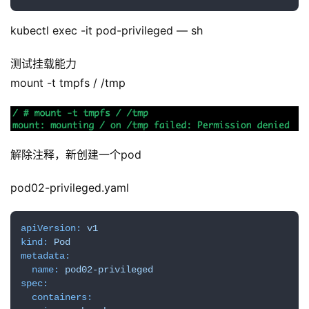
kubectl exec -it pod-privileged — sh
测试挂载能力
mount -t tmpfs / /tmp
解除注释，新创建一个pod
pod02-privileged.yaml
apiVersion:
v1
kind:
Pod
metadata:
name:
pod02-privileged
spec:
containers: