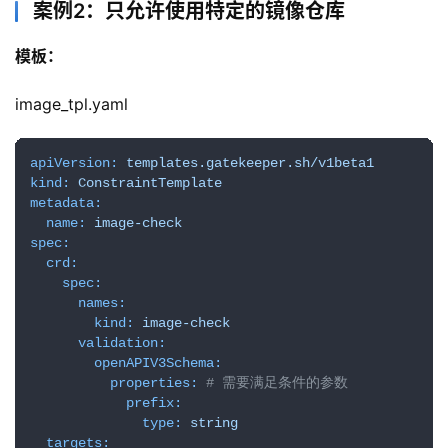
案例2：只允许使用特定的镜像仓库
模板：
image_tpl.yaml
apiVersion:
templates.gatekeeper.sh/v1beta1
kind:
ConstraintTemplate
metadata:
name:
image-check
spec:
crd:
spec:
names:
kind:
image-check
validation:
openAPIV3Schema:
properties:
# 需要满足条件的参数
prefix:
type:
string
targets: