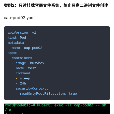
案例2：只读挂载容器文件系统，防止恶意二进制文件创建
cap-pod02.yaml
apiVersion:
v1
kind:
Pod
metadata:
name:
cap-pod02
spec:
containers:
-
image:
busybox
name:
test
command:
-
sleep
-
24h
securityContext:
readOnlyRootFilesystem:
true