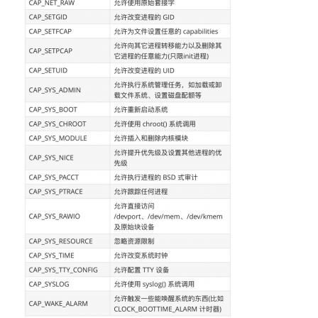
n
u
x
基
础
开
发
云
原
生
监
控
日