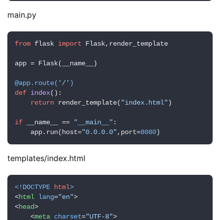
main.py
from
 flask 
import
 Flask,render_template

app = Flask(__name__)

@app.route(
'/'
)
def
index
():

return
 render_template(
"index.html"
)

if
 __name__ == 
"__main__"
:

    app.run(host=
"0.0.0.0"
,port=
8080
)
templates/index.html
<!DOCTYPE 
html
>
<
html
lang
=
"en"
>
<
head
>
<
meta
charset
=
"UTF-8"
>