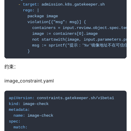
-
target:
admission.k8s.gatekeeper.sh
rego:
|

        package image

        violation[{"msg": msg}] {

          containers = input.review.object.spec.temp
          image := containers[0].image

          not startswith(image, input.parame
          msg := sprintf("提示：'%v'镜像地址不在可信任仓库
        }
约束：
image_constraint.yaml
apiVersion:
constraints.gatekeeper.sh/v1beta1
kind:
image-check
metadata:
name:
image-check
spec:
match: