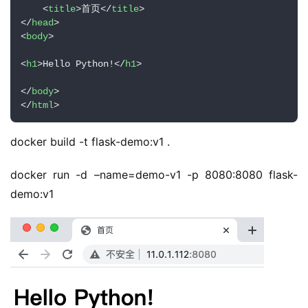
<
title
>
首页
</
title
>
</
head
>
<
body
>
<
h1
>
Hello Python!
</
h1
>
</
body
>
</
html
>
docker build -t flask-demo:v1 .
docker run -d –name=demo-v1 -p 8080:8080 flask-
demo:v1