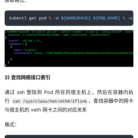
获取格式：
kubectl get pod \ -n 
${NAMESPACE}
${POD_NAME}
 \ -o j
2) 查找网络接口索引
通过 ssh 登陆到 Pod 所在的宿主机上，然后在容器内执
行 
，查找容器中的网卡
cat /sys/class/net/eth0/iflink
与宿主机的 veth 网卡之间的对应关系
格式：