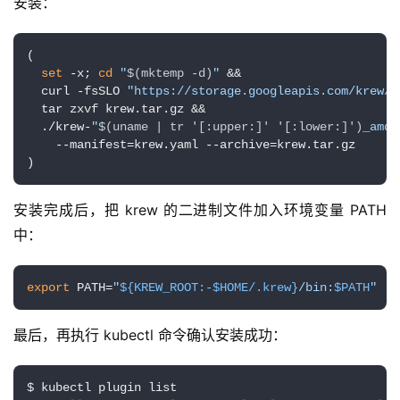
安装：
(

set
 -x; 
cd
"
$(mktemp -d)
"
 &&

  curl -fsSLO 
"https://storage.googleapis.com/krew/v
  tar zxvf krew.tar.gz &&

  ./krew-
"
$(uname | tr '[:upper:]' '[:lower:]')
_amd6
    --manifest=krew.yaml --archive=krew.tar.gz

)
安装完成后，把 krew 的二进制文件加入环境变量 PATH 
中：
export
 PATH=
"
${KREW_ROOT:-
$HOME
/.krew}
/bin:
$PATH
"
最后，再执行 kubectl 命令确认安装成功：
$ kubectl plugin list
