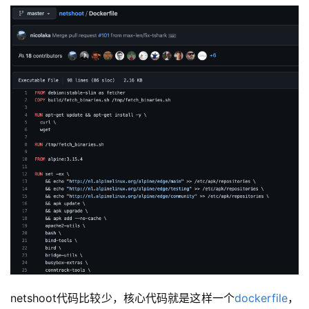
u
x
基
础
开
发
云
原
生
监
控
日
netshoot代码比较少，核心代码就是这样一个
dockerfile
，
志