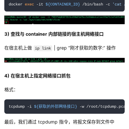
docker 
exec
 -it 
${CONTAINER_ID}
 /bin/bash -c 
'cat /s
3) 查找与 container 内部链接的宿主机网络接口
在宿主机上做 
 | grep “刚才获取的数字:” 操作
ip link
4) 在宿主机上指定网络接口抓包
格式：
tcpdump -i 
${获取的外部网络接口}
 -w /root/tcpdump.pcap
最后，我们通过 tcpdump 指令，将报文保存到文件中