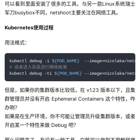
可以看到里面安装了很多的工具，与另一款Linux系统瑞士
管
登录
注册
理
军刀busybox不同，netshoot主要关注在网络工具。
Kubernetes使用过程
C
I
用法格式：
/
C
D
kubectl debug -i 
${POD_NAME}
  --image=nicolaka/netsh
# 或者进入容器进行网络检测
kubectl debug -ti 
${POD_NAME}
 --image=nicolaka/netsh
公
有
但是，如果你的集群版本比较低，在 v1.23 版本以下，且集
云
群管理员并没有开启 Ephemeral Containers 这个特性，咋
办咧？
企
业
如果是在生产环境，你不可能让管理员升级集群版本，或者
实
开启某一个特性来做 Debug 吧？
战
项
那么问题来了，有没有一种工具，它既可以做到不用触碰宿