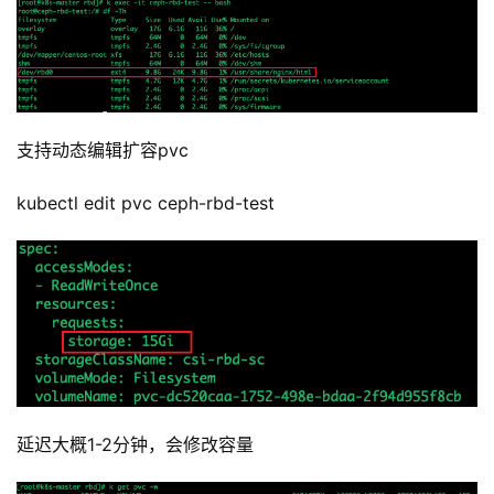
础
开
发
支持动态编辑扩容pvc
云
原
kubectl edit pvc ceph-rbd-test
生
监
控
日
志
管
登录
注册
理
延迟大概1-2分钟，会修改容量