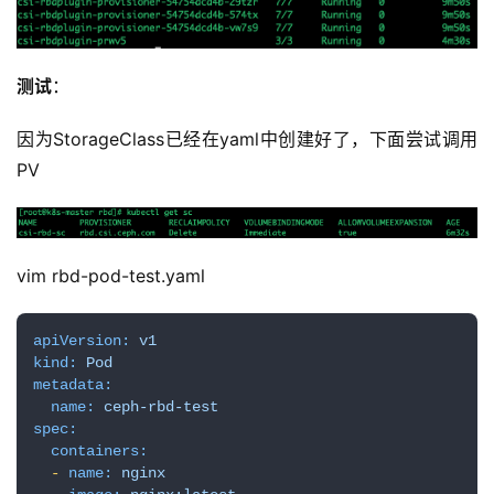
测试
：
因为StorageClass已经在yaml中创建好了，下面尝试调用
PV
vim rbd-pod-test.yaml
apiVersion:
v1
kind:
Pod
metadata:
name:
ceph-rbd-test
spec:
containers:
-
name:
nginx