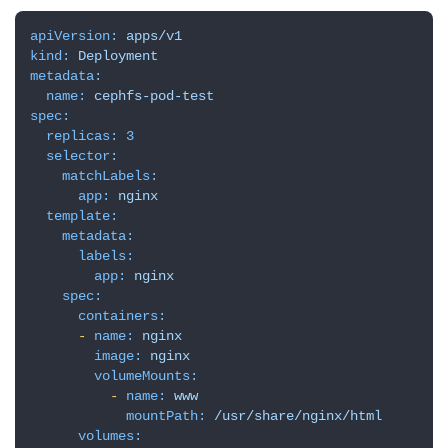
apiVersion:
apps/v1
kind:
Deployment
metadata:
name:
cephfs-pod-test
spec:
replicas:
3
selector:
matchLabels:
app:
nginx
template:
metadata:
labels:
app:
nginx
spec:
containers:
-
name:
nginx
image:
nginx
volumeMounts:
-
name:
www
mountPath:
/usr/share/nginx/html
volumes: