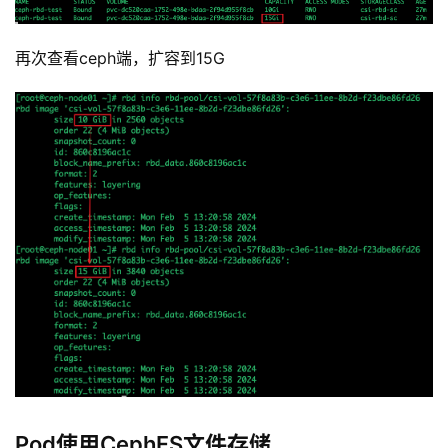
C
I
/
再次查看ceph端，扩容到15G
C
D
公
有
云
企
业
实
战
项
目
Pod使用CephFS文件存储