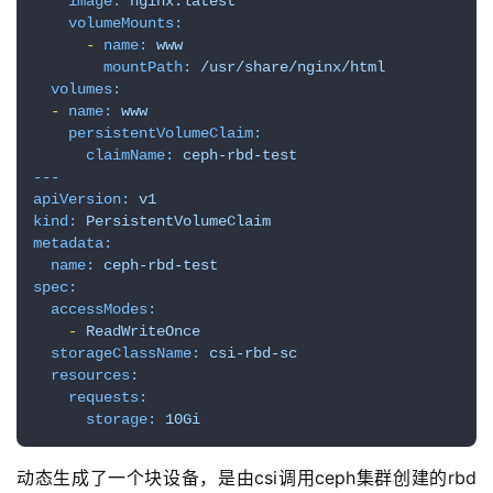
image:
nginx:latest
volumeMounts:
-
name:
www
mountPath:
/usr/share/nginx/html
volumes:
-
name:
www
persistentVolumeClaim:
claimName:
ceph-rbd-test
---
apiVersion:
v1
kind:
PersistentVolumeClaim
metadata:
name:
ceph-rbd-test
spec:
accessModes:
-
ReadWriteOnce
storageClassName:
csi-rbd-sc
resources:
requests:
storage:
10Gi
动态生成了一个块设备，是由csi调用ceph集群创建的rbd