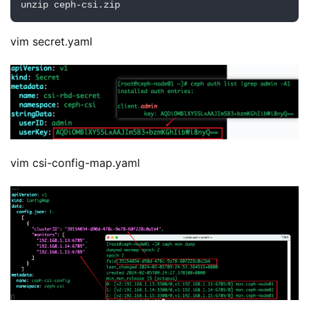
unzip ceph-csi.zip
vim secret.yaml
vim csi-config-map.yaml