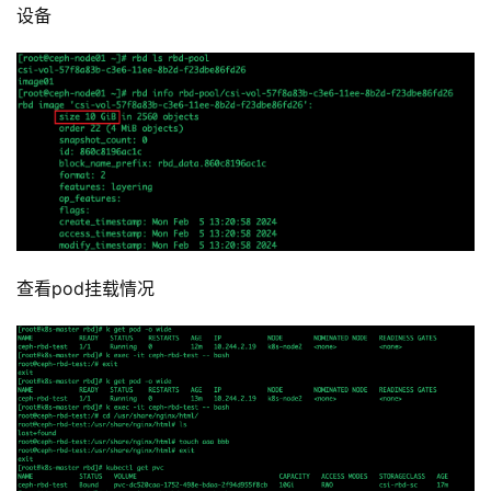
设备
查看pod挂载情况
l
i
n
u
x
基