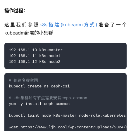
操作过程：
这里我们参照
k8s搭建(kubeadm方式)
准备了一个
kubeadm部署的小集群
192.168.1.10 k8s-master

192.168.1.11 k8s-node1

192.168.1.12 k8s-node2
# 创建名称空间
kubectl create ns ceph-csi

# k8s集群所有节点需要安装ceph-common
yum -y install ceph-common

kubectl taint node k8s-master node-role.kubernetes.i
wget https://www.ljh.cool/wp-content/uploads/2024/02/