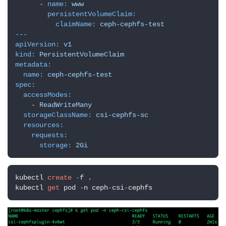
-
name:
www
persistentVolumeClaim:
claimName:
ceph-cephfs-test
---
apiVersion:
v1
kind:
PersistentVolumeClaim
metadata:
name:
ceph-cephfs-test
spec:
accessModes:
-
ReadWriteMany
storageClassName:
csi-cephfs-sc
resources:
requests:
storage:
2Gi
kubectl 
create
-
f .

kubectl 
get
 pod 
-
n ceph
-
csi
-
cephfs