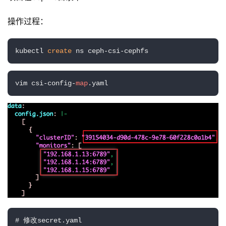
操作过程：
kubectl 
create
 ns ceph-csi-cephfs
vim csi-config-
map
.yaml
# 修改secret.yaml
