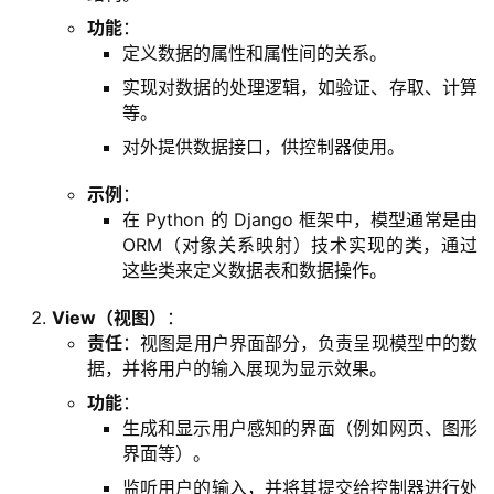
功能
：
定义数据的属性和属性间的关系。
实现对数据的处理逻辑，如验证、存取、计算
等。
对外提供数据接口，供控制器使用。
示例
：
在 Python 的 Django 框架中，模型通常是由
ORM（对象关系映射）技术实现的类，通过
这些类来定义数据表和数据操作。
l
i
View（视图）
：
责任
：视图是用户界面部分，负责呈现模型中的数
n
据，并将用户的输入展现为显示效果。
u
x
功能
：
基
生成和显示用户感知的界面（例如网页、图形
础
界面等）。
监听用户的输入，并将其提交给控制器进行处