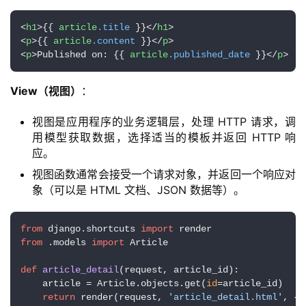
<
h1
>{{ 
article
.title
 }}</
h1
>

<
p
>{{ 
article
.content
 }}</
p
>

<
p
>Published on: {{ 
article
.published_date
 }}</
p
>
View（视图）
：
视图是应用程序的业务逻辑层，处理 HTTP 请求，调
用模型获取数据，选择适当的模板并返回 HTTP 响
应。
视图函数通常会接受一个请求对象，并返回一个响应对
象（可以是 HTML 文档、JSON 数据等）。
from
 django.shortcuts 
import
from
 .models 
import
 Article

def
article_detail
(
request, article_id
):

    article = Article.objects.get(
id
=article_id)

return
 render(request, 
'article_detail.html'
, {
'