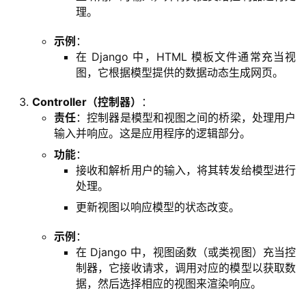
开
理。
发
示例
：
在 Django 中，HTML 模板文件通常充当视
云
图，它根据模型提供的数据动态生成网页。
原
生
Controller（控制器）
：
责任
：控制器是模型和视图之间的桥梁，处理用户
输入并响应。这是应用程序的逻辑部分。
监
控
功能
：
接收和解析用户的输入，将其转发给模型进行
处理。
日
志
更新视图以响应模型的状态改变。
管
登录
注册
示例
：
理
在 Django 中，视图函数（或类视图）充当控
制器，它接收请求，调用对应的模型以获取数
C
据，然后选择相应的视图来渲染响应。
I