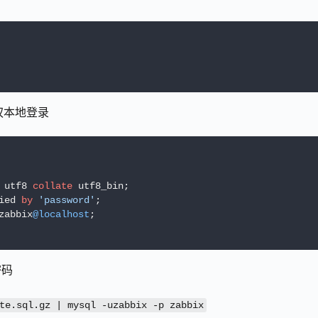
权本地登录
 utf8 
collate
 utf8_bin;

ied 
by
'password'
;

zabbix
@localhost
;

密码
te.sql.gz | mysql -uzabbix -p zabbix