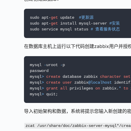
sudo apt-
get
 update  
#更新源
sudo apt-
get
 install mysql-server 
#安装
sudo service mysql status 
# 查看服务状态
在数据库主机上运行以下代码创建zabbix用户并授
mysql 
-
uroot 
-
p

password

mysql
>
create
 database zabbix 
character
set
mysql
>
create
user
 zabbix
@localhost
 identif
mysql
>
grant
all
 privileges 
on
 zabbix.
*
to
 
mysql
>
导入初始架构和数据，系统将提示您输入新创建的
zcat /usr/share/doc/zabbix-server-mysql*/crea