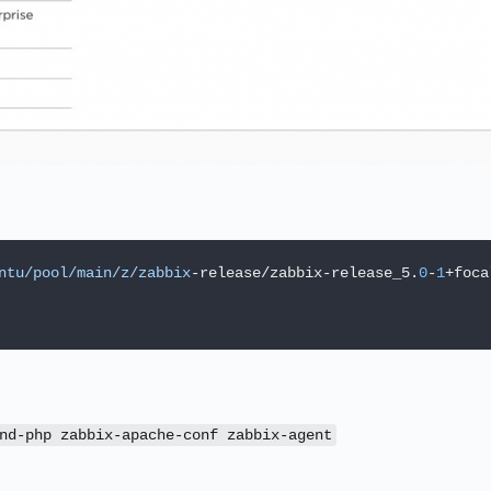
ntu
/pool/main
/z/zabbix
-release/zabbix-release_5.
0
-
1
+foca
nd-php zabbix-apache-conf zabbix-agent