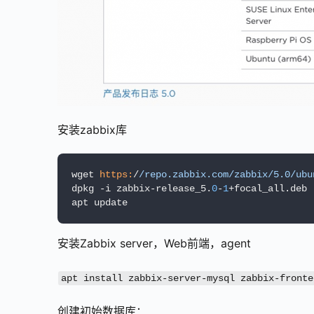
安装zabbix库
wget 
https:
/
/repo.zabbix.com/zabbix
/5.0/ubu
dpkg -i zabbix-release_5.
0
-
1
+focal_all.deb

安装Zabbix server，Web前端，agent
apt install zabbix-server-mysql zabbix-fronte
创建初始数据库：