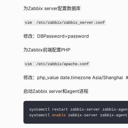
为Zabbix server配置数据库
vim  /etc/zabbix/zabbix_server.conf
修改：DBPassword=password
为Zabbix前端配置PHP
vim  /etc/zabbix/apache.conf
修改：php_value date.timezone Asia/Shang
启动Zabbix server和agent进程
systemctl restart zabbix-server zabbix-agent
systemctl 
enable