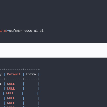
LATE
=
--+---------+-------+
y 
|
Default
|
 Extra 
|
--+---------+-------+
I 
|
NULL
|
|
|
NULL
|
|
|
NULL
|
|
|
NULL
|
|
|
NULL
|
|