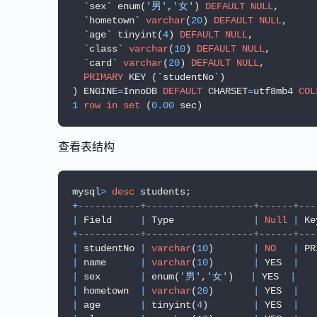
  `sex` enum(
'男'
,
'女'
) 
DEFAULT
NULL
,

  `hometown` 
varchar
(
20
) 
DEFAULT
NULL
,

  `age` tinyint(
4
) 
DEFAULT
NULL
,

  `class` 
varchar
(
10
) 
DEFAULT
NULL
,

  `card` 
varchar
(
20
) 
DEFAULT
NULL
,

PRIMARY
 KEY (`studentNo`)

) ENGINE
=
InnoDB 
DEFAULT
 CHARSET
=
utf8mb4 
COL
1
row
in
set
 (
0.00
 sec)
查看表结构
mysql
>
desc
+
-----------+-------------------+------+---
|
 Field     
|
 Type              
|
Null
|
 Ke
+
-----------+-------------------+------+---
|
 studentNo 
|
varchar
(
10
)       
|
NO
|
 PR
|
 name      
|
varchar
(
10
)       
|
 YES  
|
|
 sex       
|
 enum(
'男'
,
'女'
)   
|
 YES  
|
|
 hometown  
|
varchar
(
20
)       
|
 YES  
|
|
 age       
|
 tinyint(
4
)        
|
 YES  
|