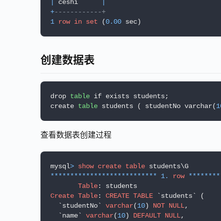
|
 ceshi      
|
+
------------+
1
row
in
set
 (
0.00
 sec)
创建数据表
drop 
table
 if exists students;

create 
table
 students ( studentNo varchar(
1
查看数据表创建过程
mysql
>
show
create
table
*
*
*
*
*
*
*
*
*
*
*
*
*
*
*
*
*
*
*
*
*
*
*
*
*
*
*
1.
row
*
*
*
*
*
*
*
*
Table
Create
Table
: 
CREATE
TABLE
 `students` (

  `studentNo` 
varchar
(
10
) 
NOT
NULL
,

  `name` 
varchar
(
10
) 
DEFAULT
NULL
,
