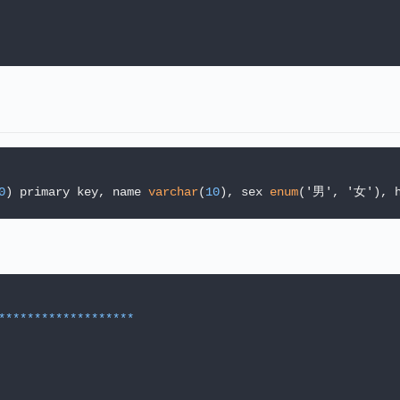
0
) primary key, name 
varchar
(
10
), sex 
enum
('男', '女'), h
*
*
*
*
*
*
*
*
*
*
*
*
*
*
*
*
*
*
*