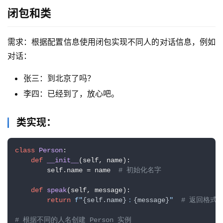
闭包和类
需求：根据配置信息使用闭包实现不同人的对话信息，例如
对话：
张三：到北京了吗？
李四：已经到了，放心吧。
类实现：
class
Person
:

def
__init__
(
self, name
):

        self.name = name  
# 初始化名字
def
speak
(
self, message
):

return
f"
{self.name}
：
{message}
"
# 返回格式
# 根据不同的人名创建 Person 实例