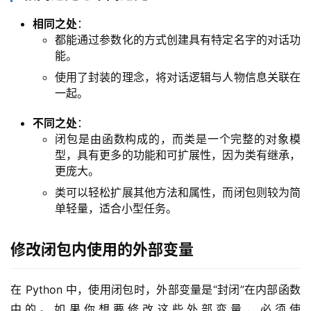
n
相同之处
：
u
都能通过参数化的方式创建具有特定名字的对话功
x
能。
基
使用了封装的理念，将对话逻辑与人物信息关联在
础
一起。
开
不同之处
：
发
闭包是由函数构成的，而类是一个完整的对象模
型，具有更多的功能和可扩展性，因为类有继承，
云
更庞大。
原
类可以轻松扩展其他方法和属性，而闭包则较为简
生
单轻量，适合小型任务。
监
修改闭包内使用的外部变量
控
在 Python 中，使用闭包时，外部变量是“封闭”在内部函数
日
中的。如果你想要修改这些外部变量，必须使