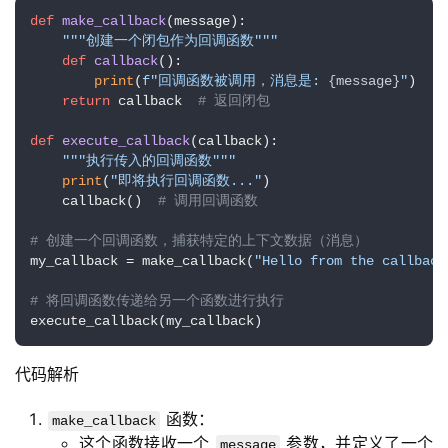
def
make_callback
(
message
):

"""创建一个闭包作为回调函数"""
def
callback
():

print
(
f"回调函数被调用，消息是: 
{message}
"
)

return
 callback  
# 返回闭包
def
execute_callback
(
callback
):

"""执行传入的回调函数"""
print
(
"即将执行回调函数..."
)

    callback()  
# 调用回调函数
# 创建一个回调函数，捕获特定的上下文数据（消息）
my_callback = make_callback(
"Hello from the callback
# 将回调函数传递给另一个函数进行执行
execute_callback(my_callback)
代码解析
函数：
make_callback
这个函数接收一个
参数，并定义了一个
message