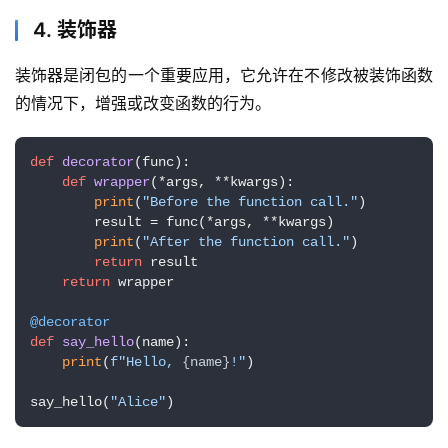
4. 装饰器
装饰器是闭包的一个重要应用，它允许在不修改被装饰函数
的情况下，增强或改变函数的行为。
def
decorator
(
func
):

def
wrapper
(
*args, **kwargs
):

print
(
"Before the function call."
)

        result = func(*args, **kwargs)

print
(
"After the function call."
)

return
 result

return
 wrapper

@decorator
def
say_hello
(
name
):

print
(
f"Hello, 
{name}
!"
)

say_hello(
"Alice"
)