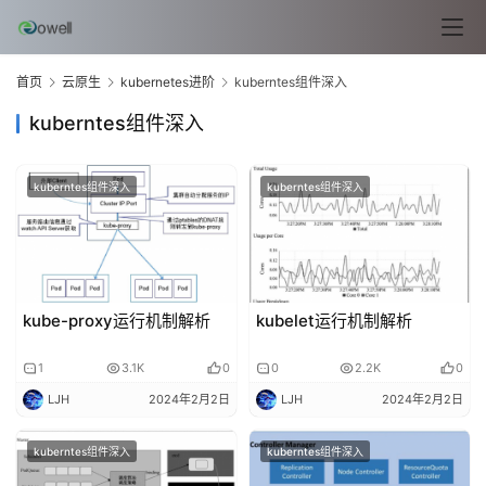
l
i
n
首页
云原生
kubernetes进阶
kuberntes组件深入
u
x
kuberntes组件深入
基
础
kuberntes组件深入
kuberntes组件深入
开
发
云
kube-proxy运行机制解析
kubelet运行机制解析
原
生
1
3.1K
0
0
2.2K
0
LJH
2024年2月2日
LJH
2024年2月2日
监
控
kuberntes组件深入
kuberntes组件深入