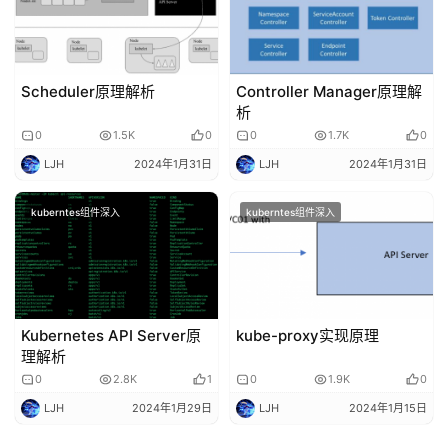
日
志
管
登录
注册
Scheduler原理解析
Controller Manager原理解
理
析
0
1.5K
0
0
1.7K
0
C
LJH
2024年1月31日
LJH
2024年1月31日
I
/
kuberntes组件深入
kuberntes组件深入
C
D
公
有
Kubernetes API Server原
kube-proxy实现原理
云
理解析
0
2.8K
1
0
1.9K
0
企
LJH
2024年1月29日
LJH
2024年1月15日
业