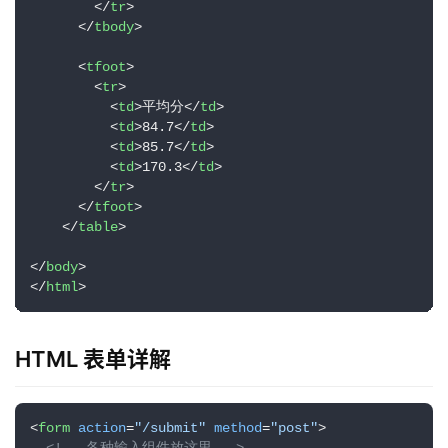
</
tr
>
</
tbody
>
<
tfoot
>
<
tr
>
<
td
>
平均分
</
td
>
<
td
>
84.7
</
td
>
<
td
>
85.7
</
td
>
<
td
>
170.3
</
td
>
</
tr
>
</
tfoot
>
</
table
>
</
body
>
</
html
>
HTML 表单详解
<
form
action
=
"/submit"
method
=
"post"
>