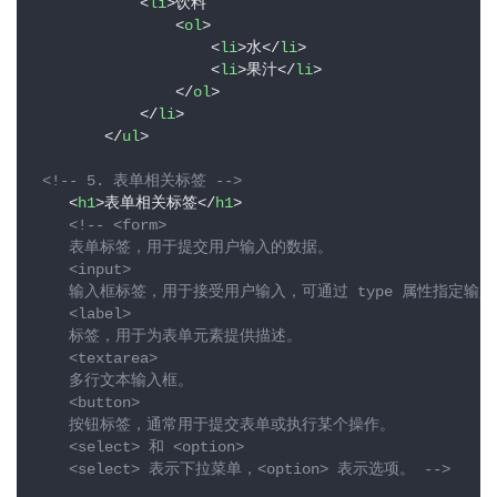
志
<
li
>
饮料

<
ol
>
管
登录
注册
<
li
>
水
</
li
>
理
<
li
>
果汁
</
li
>
</
ol
>
</
li
>
C
</
ul
>
I
/
<!-- 5. 表单相关标签 -->
C
<
h1
>
表单相关标签
</
h1
>
D
<!-- <form>

    表单标签，用于提交用户输入的数据。

    <input>

公
    输入框标签，用于接受用户输入，可通过 type 属性指定输入类型（
有
    <label>

    标签，用于为表单元素提供描述。

云
    <textarea>

    多行文本输入框。

企
    <button>

业
    按钮标签，通常用于提交表单或执行某个操作。

    <select> 和 <option>

实
    <select> 表示下拉菜单，<option> 表示选项。 -->
战