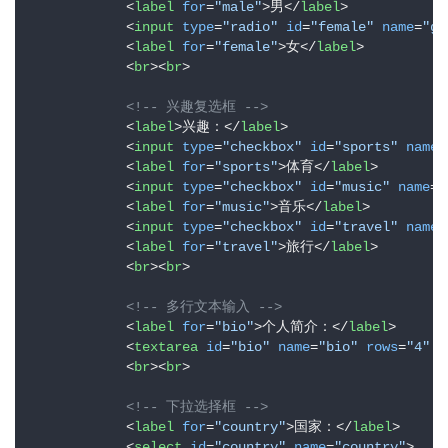
<
label
for
=
"male"
>
男
</
label
>
<
input
type
=
"radio"
id
=
"female"
name
=
"ge
<
label
for
=
"female"
>
女
</
label
>
<
br
>
<
br
>
<!-- 兴趣复选框 -->
<
label
>
兴趣：
</
label
>
<
input
type
=
"checkbox"
id
=
"sports"
name
=
<
label
for
=
"sports"
>
体育
</
label
>
<
input
type
=
"checkbox"
id
=
"music"
name
=
"
<
label
for
=
"music"
>
音乐
</
label
>
<
input
type
=
"checkbox"
id
=
"travel"
name
=
<
label
for
=
"travel"
>
旅行
</
label
>
<
br
>
<
br
>
<!-- 多行文本输入 -->
<
label
for
=
"bio"
>
个人简介：
</
label
>
<
textarea
id
=
"bio"
name
=
"bio"
rows
=
"4"
c
<
br
>
<
br
>
<!-- 下拉选择框 -->
<
label
for
=
"country"
>
国家：
</
label
>
<
select
id
=
"country"
name
=
"country"
>