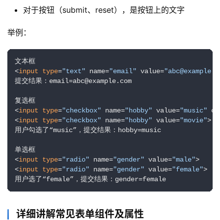
对于按钮（submit、reset），是按钮上的文字
举例：
文本框

<
input
type
=
"text"
 name=
"email"
 value=
"abc@example.c
提交结果：email=abc@example.com

复选框

<
input
type
=
"checkbox"
 name=
"hobby"
 value=
"music"
 ch
<
input
type
=
"checkbox"
 name=
"hobby"
 value=
"movie"
>

用户勾选了“music”，提交结果：hobby=music

单选框

<
input
type
=
"radio"
 name=
"gender"
 value=
"male"
>

<
input
type
=
"radio"
 name=
"gender"
 value=
"female"
>

用户选了“female”，提交结果：gender=female
详细讲解常见表单组件及属性