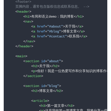
    <footer>

    页脚内容，通常包含版权信息或联系信息。 -->
<
header
>
<
h1
>
布局和语义demo：我的博客
</
h1
>
<
nav
>
<
a
href
=
"#about"
>
关于我
</
a
>
<
a
href
=
"#blog"
>
博客文章
</
a
>
<
a
href
=
"#contact"
>
联系我
</
a
>
</
nav
>
</
header
>
<
main
>
<
section
id
=
"about"
>
<
h2
>
关于我
</
h2
>
<
p
>
你好！我是一位热爱写作和分享知识的博客作者
</
section
>
<
section
id
=
"blog"
>
<
h2
>
博客文章
</
h2
>
<
article
>
<
h3
>
第一篇文章
</
h3
>
<
p
>
这是我的第一篇博客文章，我将分享一些有