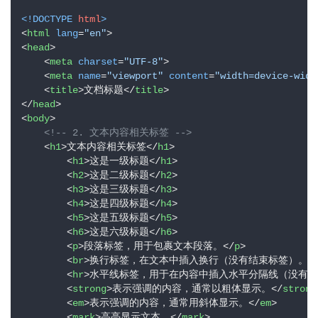
<!DOCTYPE 
html
>
<
html
lang
=
"en"
>
<
head
>
<
meta
charset
=
"UTF-8"
>
<
meta
name
=
"viewport"
content
=
"width=device-widt
<
title
>
文档标题
</
title
>
</
head
>
<
body
>
<!-- 2. 文本内容相关标签 -->
<
h1
>
文本内容相关标签
</
h1
>
<
h1
>
这是一级标题
</
h1
>
<
h2
>
这是二级标题
</
h2
>
<
h3
>
这是三级标题
</
h3
>
<
h4
>
这是四级标题
</
h4
>
<
h5
>
这是五级标题
</
h5
>
<
h6
>
这是六级标题
</
h6
>
<
p
>
段落标签，用于包裹文本段落。
</
p
>
<
br
>
换行标签，在文本中插入换行（没有结束标签）。

<
hr
>
水平线标签，用于在内容中插入水平分隔线（没有结
<
strong
>
表示强调的内容，通常以粗体显示。
</
strong
<
em
>
表示强调的内容，通常用斜体显示。
</
em
>
<
mark
>
高亮显示文本。
</
mark
>