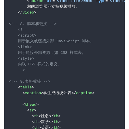
<
source
src
=
"video-file.webm"
type
=
"video/we
        您的浏览器不支持视频播放。

</
video
>
<!-- 8. 脚本和链接 -->
<!-- 

    <script>

    用于嵌入或链接外部 JavaScript 脚本。

    <link>

    用于链接外部资源，如 CSS 样式表。

    <style>

    内联 CSS 样式的定义。 

    -->
<!-- 9.表格标签 -->
<
table
>
<
caption
>
学生成绩统计表
</
caption
>
<
thead
>
<
tr
>
<
th
>
姓名
</
th
>
<
th
>
数学
</
th
>
<
th
>
英语
</
th
>