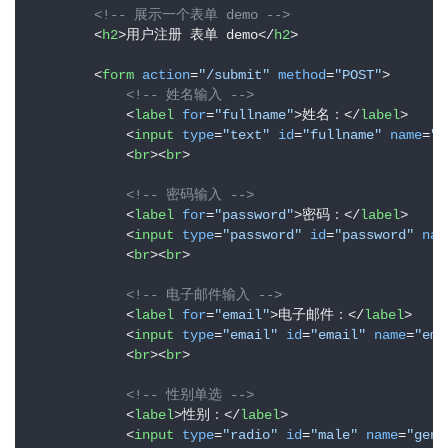
项
<!-- 展示一个表单 demo -->
目
<
h2
>
用户注册 表单 demo
</
h2
>
<
form
action
=
"/submit"
method
=
"POST"
>
<!-- 姓名输入 -->
<
label
for
=
"fullname"
>
姓名：
</
label
>
<
input
type
=
"text"
id
=
"fullname"
name
=
"f
<
br
>
<
br
>
<!-- 密码输入 -->
<
label
for
=
"password"
>
密码：
</
label
>
<
input
type
=
"password"
id
=
"password"
nam
<
br
>
<
br
>
<!-- 电子邮件输入 -->
<
label
for
=
"email"
>
电子邮件：
</
label
>
<
input
type
=
"email"
id
=
"email"
name
=
"ema
<
br
>
<
br
>
<!-- 性别单选 -->
<
label
>
性别：
</
label
>
<
input
type
=
"radio"
id
=
"male"
name
=
"gend