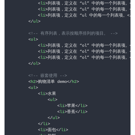
<
li
>
列表项，定义在 “ul” 中的每一个列表项。
</
n
<
li
>
列表项，定义在 “ul” 中的每一个列表项。
</
u
<
li
>
列表项，定义在 “ul 中的每一个列表项。
</
l
x
</
ul
>
基
础
<!-- 有序列表，表示按顺序排列的项目。 -->
<
ol
>
<
li
>
列表项，定义在 “ol” 中的每一个列表项。
</
开
<
li
>
列表项，定义在 “ol” 中的每一个列表项。
</
发
<
li
>
列表项，定义在 “ol” 中的每一个列表项。
</
</
ol
>
云
<!-- 嵌套使用 -->
原
<
h2
>
购物清单 demo
</
h2
>
<
ul
>
生
<
li
>
水果

<
ul
>
监
<
li
>
苹果
</
li
>
控
<
li
>
香蕉
</
li
>
</
ul
>
</
li
>
日
<
li
>
面包
</
li
>