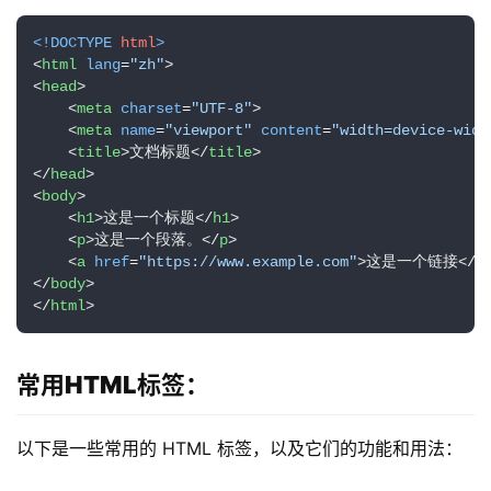
<!DOCTYPE 
html
>
<
html
lang
=
"zh"
>
<
head
>
<
meta
charset
=
"UTF-8"
>
<
meta
name
=
"viewport"
content
=
"width=device-widt
<
title
>
文档标题
</
title
>
</
head
>
<
body
>
<
h1
>
这是一个标题
</
h1
>
<
p
>
这是一个段落。
</
p
>
<
a
href
=
"https://www.example.com"
>
这是一个链接
</
a
</
body
>
</
html
>
常用HTML标签
：
以下是一些常用的 HTML 标签，以及它们的功能和用法：