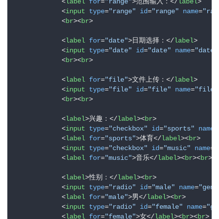
<
label
for
=
"range"
>
范围输入：
</
label
>
<
input
type
=
"range"
id
=
"range"
name
=
"ran
<
br
>
<
br
>
<
label
for
=
"date"
>
日期选择：
</
label
>
<
input
type
=
"date"
id
=
"date"
name
=
"date"
<
br
>
<
br
>
<
label
for
=
"file"
>
文件上传：
</
label
>
<
input
type
=
"file"
id
=
"file"
name
=
"file"
<
br
>
<
br
>
<
label
>
兴趣：
</
label
>
<
br
>
<
input
type
=
"checkbox"
id
=
"sports"
name
=
<
label
for
=
"sports"
>
体育
</
label
>
<
br
>
<
input
type
=
"checkbox"
id
=
"music"
name
=
"
<
label
for
=
"music"
>
音乐
</
label
>
<
br
>
<
br
>
<
label
>
性别：
</
label
>
<
br
>
<
input
type
=
"radio"
id
=
"male"
name
=
"gend
<
label
for
=
"male"
>
男
</
label
>
<
br
>
<
input
type
=
"radio"
id
=
"female"
name
=
"ge
<
label
for
=
"female"
>
女
</
label
>
<
br
>
<
br
>