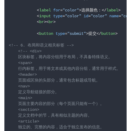
<
label
for
=
"color"
>
选择颜色：
</
label
>
<
input
type
=
"color"
id
=
"color"
name
=
"col
<
br
>
<
br
>
<
button
type
=
"submit"
>
提交
</
button
>
<!-- 6. 布局和语义相关标签 -->
<!-- <div>

    区块标签，将内容分组用于布局，不具备特殊语义。

    <span>

    行内标签，用于将文本或其他内容分组，通常用于样式。

    <header>

    页面或区块的头部分，通常包含标题或导航。

    <nav>

    定义导航链接的部分。

    <main>

    页面主要内容的部分（每个页面只能有一个）。

    <section>

    定义文档中的节，具有相似主题的内容。

    <article>

    独立的、完整的内容，适合于独立发布的信息。
