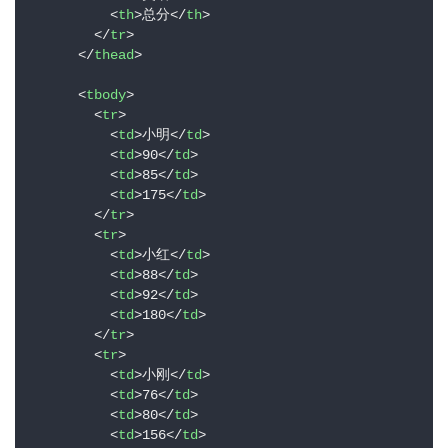
<
th
>
总分
</
th
>
</
tr
>
</
thead
>
<
tbody
>
<
tr
>
<
td
>
小明
</
td
>
<
td
>
90
</
td
>
<
td
>
85
</
td
>
<
td
>
175
</
td
>
</
tr
>
<
tr
>
<
td
>
小红
</
td
>
<
td
>
88
</
td
>
<
td
>
92
</
td
>
<
td
>
180
</
td
>
</
tr
>
<
tr
>
<
td
>
小刚
</
td
>
<
td
>
76
</
td
>
<
td
>
80
</
td
>
<
td
>
156
</
td
>