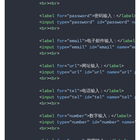
<
br
>
<
br
>
<
label
for
=
"password"
>
密码输入：
</
label
>
<
input
type
=
"password"
id
=
"password"
nam
<
br
>
<
br
>
<
label
for
=
"email"
>
电子邮件输入：
</
label
>
<
input
type
=
"email"
id
=
"email"
name
=
"ema
<
br
>
<
br
>
<
label
for
=
"url"
>
网址输入：
</
label
>
<
input
type
=
"url"
id
=
"url"
name
=
"url"
pl
<
br
>
<
br
>
<
label
for
=
"tel"
>
电话输入：
</
label
>
<
input
type
=
"tel"
id
=
"tel"
name
=
"tel"
pl
<
br
>
<
br
>
<
label
for
=
"number"
>
数字输入：
</
label
>
<
input
type
=
"number"
id
=
"number"
name
=
"n
<
br
>
<
br
>