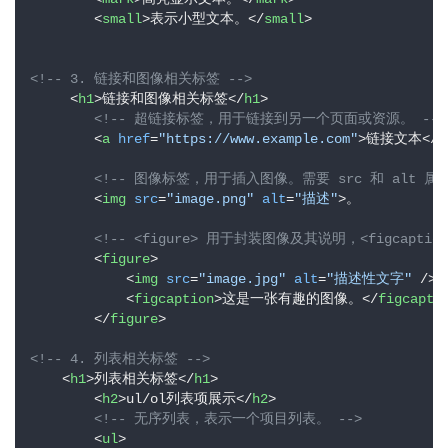
<
small
>
表示小型文本。
</
small
>
<!-- 3. 链接和图像相关标签 -->
<
h1
>
链接和图像相关标签
</
h1
>
<!-- 超链接标签，用于链接到另一个页面或资源。 -->
<
a
href
=
"https://www.example.com"
>
链接文本
</
a
<!-- 图像标签，用于插入图像。需要 src 和 alt 属性
<
img
src
=
"image.png"
alt
=
"描述"
>
。

<!-- <figure> 用于封装图像及其说明，<figcapt
<
figure
>
<
img
src
=
"image.jpg"
alt
=
"描述性文字"
 />
<
figcaption
>
这是一张有趣的图像。
</
figcapti
</
figure
>
<!-- 4. 列表相关标签 -->
<
h1
>
列表相关标签
</
h1
>
<
h2
>
ul/ol列表项展示
</
h2
>
l
<!-- 无序列表，表示一个项目列表。 -->
i
<
ul
>