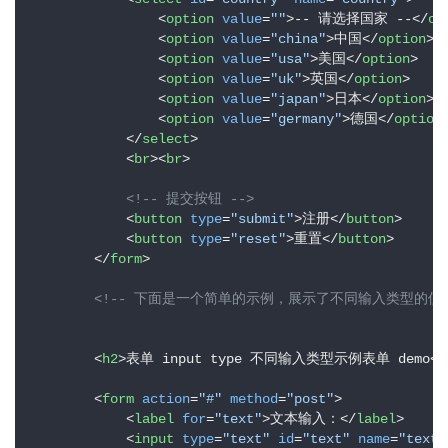
<
option
value
=
""
>
-- 请选择国家 --
</
op
<
option
value
=
"china"
>
中国
</
option
>
<
option
value
=
"usa"
>
美国
</
option
>
<
option
value
=
"uk"
>
英国
</
option
>
<
option
value
=
"japan"
>
日本
</
option
>
<
option
value
=
"germany"
>
德国
</
option
</
select
>
<
br
>
<
br
>
<!-- 提交按钮 -->
<
button
type
=
"submit"
>
注册
</
button
>
<
button
type
=
"reset"
>
重置
</
button
>
</
form
>
<!-- 下面是一个简单的示例，展示了不同输入类型的使用
<
h2
>
表单 input type 不同输入类型示例表单 demo
</
<
form
action
=
"#"
method
=
"post"
>
<
label
for
=
"text"
>
文本输入：
</
label
>
<
input
type
=
"text"
id
=
"text"
name
=
"text"