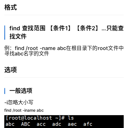
志
格式
管
登录
注册
理
find 查找范围 【条件1】【条件2】…只能查
C
找文件
I
/
例：find /root -name abc在根目录下的root文件中
C
寻找abc名字的文件
D
选项
公
有
云
一般选项
-i忽略大小写
企
业
find /root -iname abc
实
战