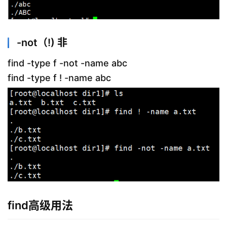
-not（!) 非
find -type f -not -name abc
find -type f ! -name abc
find高级用法