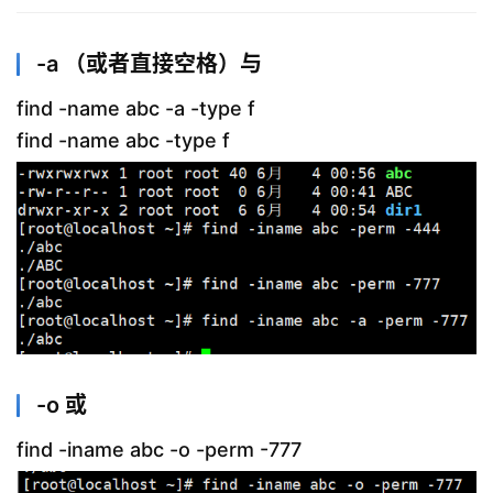
-a （或者直接空格）与
find -name abc -a -type f
find -name abc -type f
-o 或
find -iname abc -o -perm -777