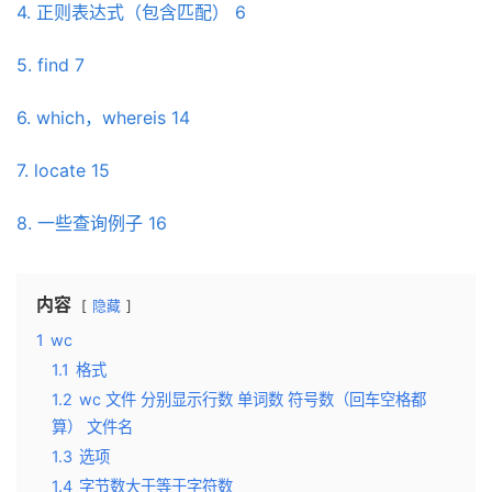
4. 正则表达式（包含匹配） 6
5. find 7
6. which，whereis 14
7. locate 15
8. 一些查询例子 16
内容
隐藏
1
wc
1.1
格式
1.2
wc 文件 分别显示行数 单词数 符号数（回车空格都
算） 文件名
1.3
选项
1.4
字节数大于等于字符数