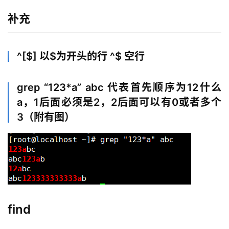
n
补充
u
x
基
^[$] 以$为开头的行 ^$ 空行
础
开
grep “123*a” abc 代表首先顺序为12什么
发
a，1后面必须是2，2后面可以有0或者多个
3（附有图）
云
原
生
监
控
find
日