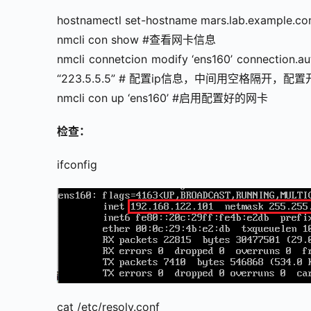
hostnamectl set-hostname mars.lab.exampl
nmcli con show #查看网卡信息
nmcli connetcion modify ‘ens160’ connection.au
“223.5.5.5” # 配置ip信息，中间用空格隔开，
nmcli con up ‘ens160’ #启⽤配置好的⽹卡
检查：
ifconfig
cat /etc/resolv.conf