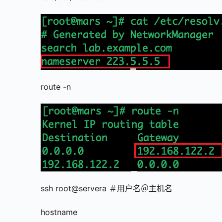
route -n
ssh root@servera ＃⽤⼾名＠主机名
hostname