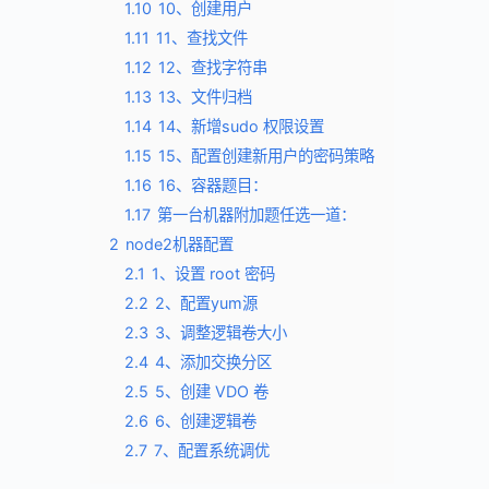
1.10
10、创建用户
1.11
11、查找文件
1.12
12、查找字符串
1.13
13、文件归档
1.14
14、新增sudo 权限设置
1.15
15、配置创建新用户的密码策略
1.16
16、容器题目：
1.17
第一台机器附加题任选一道：
2
node2机器配置
2.1
1、设置 root 密码
2.2
2、配置yum源
2.3
3、调整逻辑卷大小
2.4
4、添加交换分区
2.5
5、创建 VDO 卷
2.6
6、创建逻辑卷
2.7
7、配置系统调优