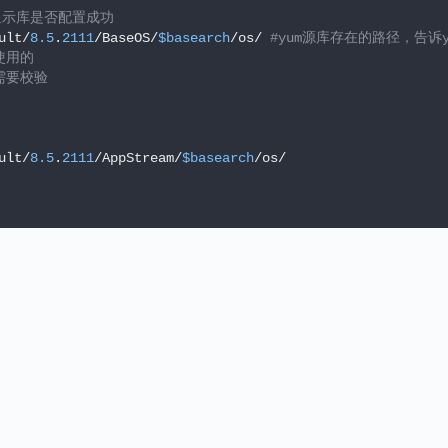
时显示库是否配置成功
ult/
8.5
.
2111
/BaseOS/
$basearch
/os/ 
#yum源库存在的路径，告诉
是使用的
不需要校验
ult/
8.5
.
2111
/AppStream/
$basearch