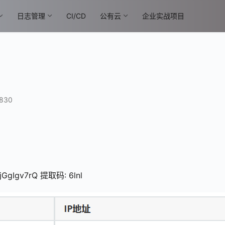
日志管理
CI/CD
公有云
企业实战项目
830
jGgIgv7rQ 提取码: 6lnl