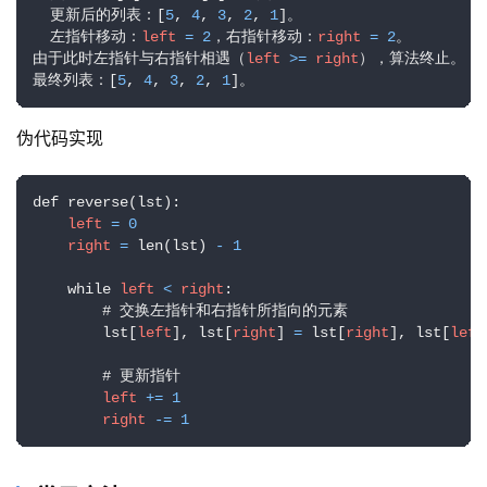
  更新后的列表：[
5
, 
4
, 
3
, 
2
, 
1
]。

  左指针移动：
left
=
2
，右指针移动：
right
=
2
。

由于此时左指针与右指针相遇（
left
>=
right
），算法终止。

最终列表：[
5
, 
4
, 
3
, 
2
, 
1
]。
伪代码实现
def reverse(lst):

left
=
0
right
=
 len(lst) 
-
1
    while 
left
<
right
:

        # 交换左指针和右指针所指向的元素

        lst[
left
], lst[
right
] 
=
 lst[
right
], lst[
left
        # 更新指针

left
+
=
1
right
-
=
1