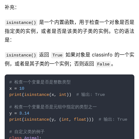
n
补充：
u
x
 是一个内置函数，用于检查一个对象是否是
isinstance()
基
指定类的实例，或者是否是该类的子类的实例。它的语法
础
是：
开
 返回 
 如果对象是 classinfo 的一个实
isinstance()
True
发
例，或者是其子类的一个实例；否则返回 
。
False
云
# 检查一个变量是否是整数类型
原
x = 
10
生
print
(
isinstance
(x, 
int
))  
# 输出: True
# 检查一个变量是否是元组中指定的类型之一
监
y = 
3.14
控
print
(
isinstance
(y, (
int
, 
float
)))  
# 输出: True
# 自定义类的例子
日
class
Animal
:
