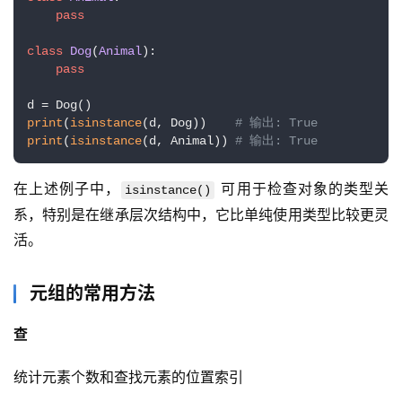
志
pass
管
登录
注册
理
class
Dog
(
Animal
):

pass
C
I
print
(
isinstance
(d, Dog))    
# 输出: True
/
print
(
isinstance
(d, Animal)) 
# 输出: True
C
D
在上述例子中，
 可用于检查对象的类型关
isinstance()
系，特别是在继承层次结构中，它比单纯使用类型比较更灵
公
活。
有
云
元组的常用方法
企
查
业
实
统计元素个数和查找元素的位置索引
战