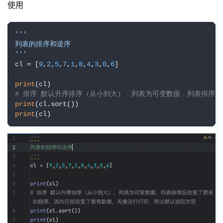
使用
'''

列表的排序和逆序

'''
cl = [
9
,
2
,
5
,
7
,
1
,
8
,
4
,
3
,
0
,
6
]

print
# 排序 默认升序排序（从小到大），列表为可变数据，列表排序
print
print
(cl)