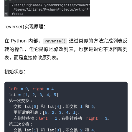
reverse()实现原理：
在 Python 内部，
 通过类似的方法完成列表反
reverse()
转的操作，但它是原地修改列表，也就是说它不返回新列
表，而是直接修改原列表。
初始状态：
left
=
0
, 
right
=
4
lst 
=
 [
1
, 
2
, 
3
, 
4
, 
5
]

第一次交换：

  交换 lst[
0
] 和 lst[
4
]，即交换 
1
 和 
5
。

  更新后的列表：[
5
, 
2
, 
3
, 
4
, 
1
]。

  左指针移动：
left
=
1
，右指针移动：
right
=
3
。

第二次交换：

  交换 lst[
1
] 和 lst[
3
]，即交换 
2
 和 
4
。
