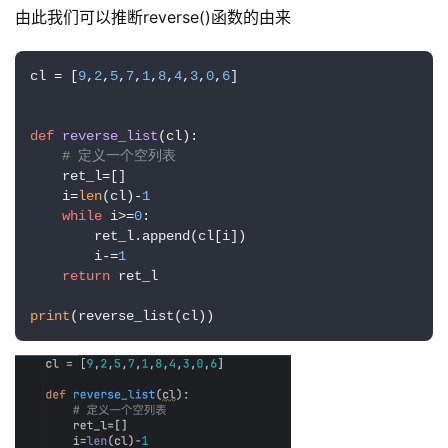
由此我们可以推断reverse()函数的由来
cl = [
9
,
2
,
5
,
7
,
1
,
8
,
4
,
3
,
0
,
6
]

def
reverse_list
(
cl
):

# 定义一个空列表
    ret_l=[]

    i=
len
(cl)-
1
while
 i>=
0
:

        ret_l.append(cl[i])

        i-=
1
return
 ret_l

print
(reverse_list(cl))