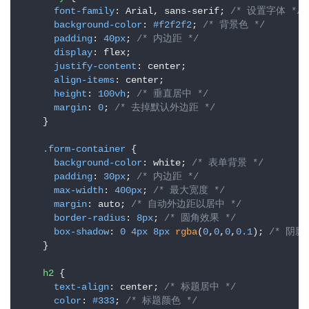
font-family
: Arial, sans-serif; 
/* 设置字体 */
background-color
: 
#f2f2f2
; 
/* 背景色 */
padding
: 
40px
; 
/* 内边距 */
display
: flex; 

justify-content
: center; 

align-items
: center; 

height
: 
100vh
; 
/* 垂直居中 */
margin
: 
0
; 
/* 去掉默认外边距 */
    }

.form-container
 {

background-color
: white; 
/* 表单背景 */
padding
: 
30px
; 
/* 内边距 */
max-width
: 
400px
; 
/* 最大宽度 */
margin
: auto; 
/* 自动外边距以居中 */
border-radius
: 
8px
; 
/* 圆角效果 */
box-shadow
: 
0
4px
8px
rgba
(
0
,
0
,
0
,
0.1
); 
/* 阴影
    }

h2
 {

text-align
: center; 
/* 标题居中 */
color
: 
#333
; 
/* 标题颜色 */