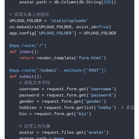
    avatar_path = db.Column(db.String(
255
))

# 设置头像上传路径
UPLOAD_FOLDER = 
'static/uploads'
os.makedirs(UPLOAD_FOLDER, exist_ok=
True
)

app.config[
'UPLOAD_FOLDER'
] = UPLOAD_FOLDER

@app.route(
'/'
)
def
index
():

return
 render_template(
'form.html'
)

@app.route(
'/submit'
, methods=[
'POST'
]
)
def
submit
():

# 获取文本字段
    username = request.form.get(
'username'
)

    password = request.form.get(
'password'
)

    gender = request.form.get(
'gender'
)

    hobbies = request.form.getlist(
'hobby'
)  
# 多选
    bio = request.form.get(
'bio'
)

# 处理上传头像
    avatar = request.files.get(
'avatar'
)

    avatar_path = 
None