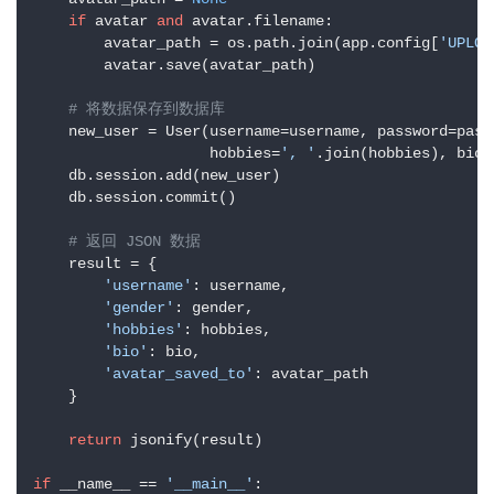
if
 avatar 
and
 avatar.filename:

        avatar_path = os.path.join(app.config[
'UPLOA
        avatar.save(avatar_path)

# 将数据保存到数据库
    new_user = User(username=username, password=pass
                    hobbies=
', '
.join(hobbies), bio=
    db.session.add(new_user)

    db.session.commit()

# 返回 JSON 数据
    result = {

'username'
: username,

'gender'
: gender,

'hobbies'
: hobbies,

'bio'
: bio,

'avatar_saved_to'
: avatar_path

    }

return
 jsonify(result)

if
 __name__ == 
'__main__'
:
