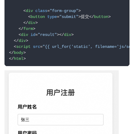
<
div
class
=
"form-group"
>
<
button
type
=
"submit"
>
提交
</
button
>
</
div
>
</
form
>
<
div
id
=
"result"
>
</
div
>
</
div
>
<
script
src
=
"{{ url_for('static', filename='js/scr
</
body
>
</
html
>