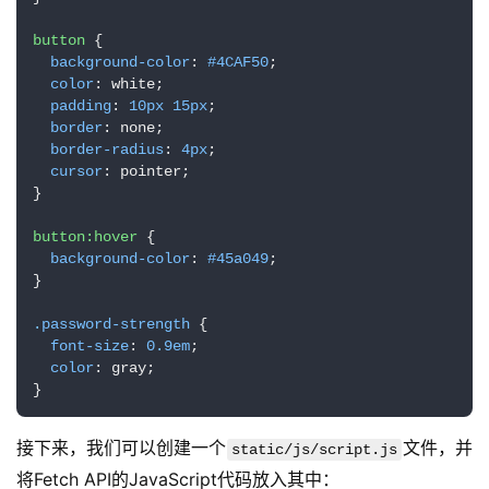
button
 {

background-color
: 
#4CAF50
;

color
: white;

padding
: 
10px
15px
;

border
: none;

border-radius
: 
4px
;

cursor
: pointer;

}

button
:hover
 {

background-color
: 
#45a049
;

}

.password-strength
 {

font-size
: 
0.9em
;

color
: gray;

}
接下来，我们可以创建一个
文件，并
static/js/script.js
将Fetch API的JavaScript代码放入其中：