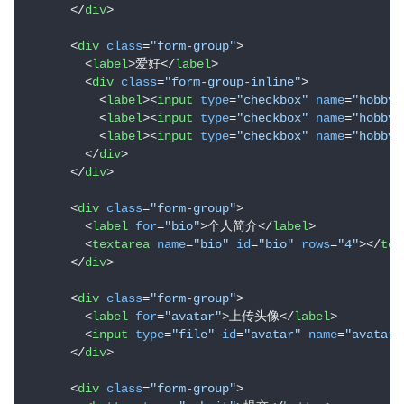
</
div
>
n
u
<
div
class
=
"form-group"
>
x
<
label
>
爱好
</
label
>
基
<
div
class
=
"form-group-inline"
>
础
<
label
>
<
input
type
=
"checkbox"
name
=
"hobby"
<
label
>
<
input
type
=
"checkbox"
name
=
"hobby"
<
label
>
<
input
type
=
"checkbox"
name
=
"hobby"
开
</
div
>
发
</
div
>
<
div
class
=
"form-group"
>
云
<
label
for
=
"bio"
>
个人简介
</
label
>
原
<
textarea
name
=
"bio"
id
=
"bio"
rows
=
"4"
>
</
tex
</
div
>
生
<
div
class
=
"form-group"
>
监
<
label
for
=
"avatar"
>
上传头像
</
label
>
控
<
input
type
=
"file"
id
=
"avatar"
name
=
"avatar"
</
div
>
日
<
div
class
=
"form-group"
>