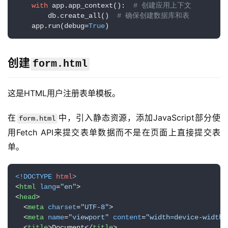
with
 app.app_context():  
# 创建应用上下文
        db.create_all()  
# 确保创建数据库和表
    app.run(debug=
True
)
创建
form.html
这是HTML用户注册表单模板。
在
中，引入静态资源，添加JavaScript部分使
form.html
用Fetch API来提交表单数据而不是在页面上直接提交表
单。
<!DOCTYPE 
html
>
<
html
lang
=
"en"
>
<
head
>
<
meta
charset
=
"UTF-8"
>
<
meta
name
=
"viewport"
content
=
"width=device-width,
<
title
>
Document
</
title
>