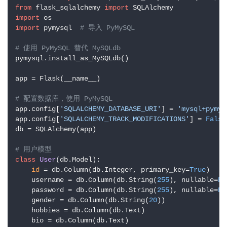
from
 flask_sqlalchemy 
import
import
import
 pymysql  
# 导入 PyMySQL
# 使用 PyMySQL 替代 MySQLdb
pymysql.install_as_MySQLdb()

app = Flask(__name__)

# 配置数据库，使用 PyMySQL
app.config[
'SQLALCHEMY_DATABASE_URI'
] = 
'mysql+pymys
app.config[
'SQLALCHEMY_TRACK_MODIFICATIONS'
] = 
False
db = SQLAlchemy(app)

# 用户模型
class
User
(db.Model):

id
 = db.Column(db.Integer, primary_key=
True
)

    username = db.Column(db.String(
255
), nullable=
Fa
    password = db.Column(db.String(
255
), nullable=
Fa
    gender = db.Column(db.String(
20
))

    hobbies = db.Column(db.Text)

    bio = db.Column(db.Text)
