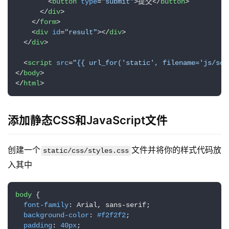
志
<
button
type
=
"submit"
>
提交
</
button
>
</
div
>
管
</
form
>
登录
注册
理
<
div
id
=
"result"
>
</
div
>
</
div
>
C
<
script
src
=
"{{ url_for('static', filename='js/scr
I
</
body
>
/
</
html
>
C
D
添加静态CSS和JavaScript文件
公
有
创建一个
文件并将你的样式代码放
static/css/styles.css
云
入其中
企
body
 {

业
font-family
: Arial, sans-serif;

实
background-color
: 
#f2f2f2
;

战
padding
: 
40px
;
