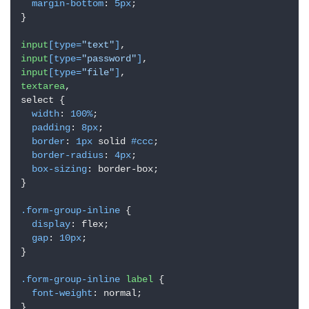
margin-bottom
: 
5px
;

}

input
[type=
"text"
]
input
[type=
"password"
]
input
[type=
"file"
]
textarea
,

select {

width
: 
100%
;

padding
: 
8px
;

border
: 
1px
 solid 
#ccc
;

border-radius
: 
4px
;

box-sizing
: border-box;

}

.form-group-inline
 {

display
: flex;

gap
: 
10px
;

}

.form-group-inline
label
 {

font-weight
: normal;

}
