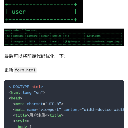
最后可以将前端代码优化一下：
更新
form.html
<!DOCTYPE 
html
>
<
html
lang
=
"en"
>
<
head
>
<
meta
charset
=
"UTF-8"
>
<
meta
name
=
"viewport"
content
=
"width=device-width,
<
title
>
用户注册
</
title
>
<
style
>
body
 {
