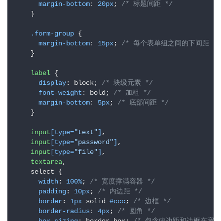
margin-bottom
: 
20px
; 
/* 标题间距 */
    }

.form-group
 {

margin-bottom
: 
15px
; 
/* 每个表单组之间的下间距 */
    }

label
 {

display
: block; 
/* 块级元素 */
font-weight
: bold; 
/* 加粗 */
margin-bottom
: 
5px
; 
/* 底部间距 */
    }

input
[type=
"text"
]
,

input
[type=
"password"
]
,

input
[type=
"file"
]
,

textarea
,

    select {

width
: 
100%
; 
/* 宽度撑满容器 */
padding
: 
10px
; 
/* 内边距 */
border
: 
1px
 solid 
#ccc
; 
/* 边框 */
border-radius
: 
4px
; 
/* 圆角 */