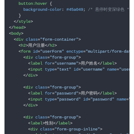
button
:hover
 {

background-color
: 
#45a049
; 
/* 悬停时变深绿色 */
    }

</
style
>
</
head
>
<
body
>
<
div
class
=
"form-container"
>
<
h2
>
用户注册
</
h2
>
<
form
id
=
"userForm"
enctype
=
"multipart/form-data
<
div
class
=
"form-group"
>
<
label
for
=
"username"
>
用户姓名
</
label
>
<
input
type
=
"text"
id
=
"username"
name
=
"usern
</
div
>
<
div
class
=
"form-group"
>
<
label
for
=
"password"
>
用户密码
</
label
>
<
input
type
=
"password"
id
=
"password"
name
=
"p
</
div
>
<
div
class
=
"form-group"
>
<
label
>
性别
</
label
>
<
div
class
=
"form-group-inline"
>