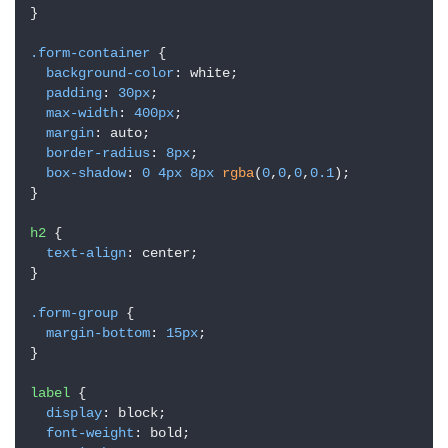
项
}

目
.form-container
 {

background-color
: white;

padding
: 
30px
;

max-width
: 
400px
;

margin
: auto;

border-radius
: 
8px
;

box-shadow
: 
0
4px
8px
rgba
(
0
,
0
,
0
,
0.1
);

}

h2
 {

text-align
: center;

}

.form-group
 {

margin-bottom
: 
15px
;

}

label
 {

display
: block;

font-weight
: bold;
