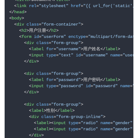
<
link
rel
=
"stylesheet"
href
=
"{{ url_for('static', 
</
head
>
<
body
>
<
div
class
=
"form-container"
>
<
h2
>
用户注册
</
h2
>
<
form
id
=
"userForm"
enctype
=
"multipart/form-data
<
div
class
=
"form-group"
>
<
label
for
=
"username"
>
用户姓名
</
label
>
<
input
type
=
"text"
id
=
"username"
name
=
"usern
</
div
>
<
div
class
=
"form-group"
>
<
label
for
=
"password"
>
用户密码
</
label
>
<
input
type
=
"password"
id
=
"password"
name
=
"p
</
div
>
<
div
class
=
"form-group"
>
<
label
>
性别
</
label
>
<
div
class
=
"form-group-inline"
>
<
label
>
<
input
type
=
"radio"
name
=
"gender"
v
l
<
label
>
<
input
type
=
"radio"
name
=
"gender"
v
i
</
div
>