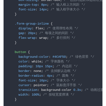
box-sizing
: border-box; 
/* 包含内边距和边框在宽度
margin-top
: 
8px
; 
/* 输入框上方间距 */
font-size
: 
14px
; 
/* 输入框字体大小 */
    }

.form-group-inline
 {

display
: flex; 
/* 使用弹性布局 */
gap
: 
20px
; 
/* 每项之间的间距 */
flex-wrap
: wrap; 
/* 多行排列 */
    }

button
 {

background-color
: 
#4CAF50
; 
/* 绿色背景 */
color
: white; 
/* 字体颜色 */
padding
: 
10px
15px
; 
/* 内边距 */
border
: none; 
/* 去掉默认边框 */
border-radius
: 
4px
; 
/* 圆角 */
font-size
: 
16px
; 
/* 字体大小 */
cursor
: pointer; 
/* 鼠标悬浮手形 */
transition
: background-color 
0.3s
; 
/* 动画过渡 
width
: 
100%
; 
/* 按钮宽度撑满 */
    }
