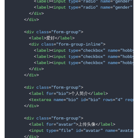
<
label
>
<
input
type
=
"radio"
name
=
"gender"
v
<
label
>
<
input
type
=
"radio"
name
=
"gender"
v
</
div
>
</
div
>
<
div
class
=
"form-group"
>
<
label
>
爱好
</
label
>
<
div
class
=
"form-group-inline"
>
<
label
>
<
input
type
=
"checkbox"
name
=
"hobby"
<
label
>
<
input
type
=
"checkbox"
name
=
"hobby"
<
label
>
<
input
type
=
"checkbox"
name
=
"hobby"
</
div
>
</
div
>
<
div
class
=
"form-group"
>
<
label
for
=
"bio"
>
个人简介
</
label
>
<
textarea
name
=
"bio"
id
=
"bio"
rows
=
"4"
requi
</
div
>
<
div
class
=
"form-group"
>
<
label
for
=
"avatar"
>
上传头像
</
label
>
<
input
type
=
"file"
id
=
"avatar"
name
=
"avatar"
</
div
>