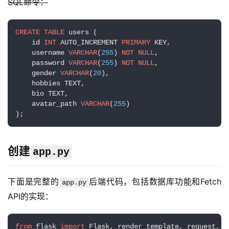
SQL命令：
CREATE
TABLE
 users (

    id 
INT
 AUTO_INCREMENT 
PRIMARY
 KEY,

    username 
VARCHAR
(
255
) 
NOT
NULL
,

    password 
VARCHAR
(
255
) 
NOT
NULL
,

    gender 
VARCHAR
(
20
),

    hobbies TEXT,

    bio TEXT,

    avatar_path 
VARCHAR
(
255
)

);
创建
app.py
下面是完整的
后端代码，包括数据库功能和Fetch 
app.py
API的实现：
from
 flask 
import