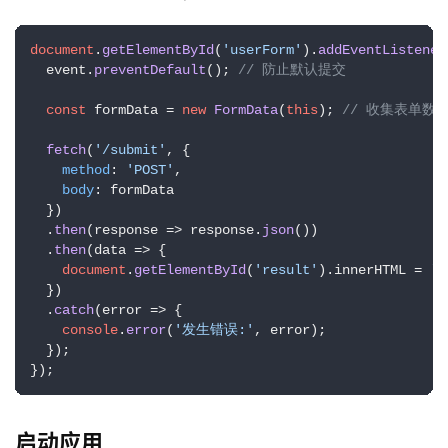
document
.
getElementById
(
'userForm'
).
addEventListener
  event.
preventDefault
(); 
// 防止默认提交
const
 formData = 
new
FormData
(
this
); 
// 收集表单数
fetch
(
'/submit'
, {

method
: 
'POST'
,

body
: formData

  })

  .
then
(
response
 =>
 response.
json
())

  .
then
(
data
 =>
 {

document
.
getElementById
(
'result'
).
innerHTML
 = 
`
  })

  .
catch
(
error
 =>
 {

console
.
error
(
'发生错误:'
, error);

  });

});
启动应用