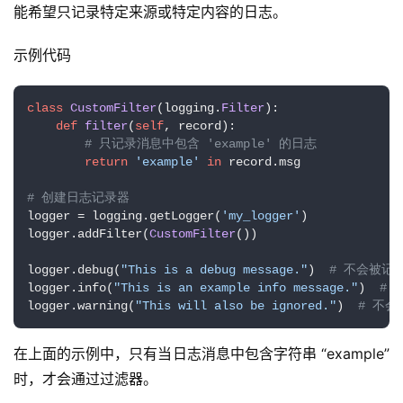
能希望只记录特定来源或特定内容的日志。
示例代码
class
CustomFilter
(logging.
Filter
):

def
filter
(
self
, record
):

# 只记录消息中包含 'example' 的日志
return
'example'
in
 record.msg

# 创建日志记录器
logger = logging.getLogger(
'my_logger'
)

logger.addFilter(
CustomFilter
())

logger.debug(
"This is a debug message."
)  
# 不会被记
logger.info(
"This is an example info message."
)  
# 
logger.warning(
"This will also be ignored."
)  
# 不会
在上面的示例中，只有当日志消息中包含字符串 “example” 
时，才会通过过滤器。