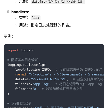
示例：
datefmt='%Y-%m-%d %H:%M:%S'
handlers
:
类型：
list
用途：指定日志处理器的列表。
示例：
import
 logging

# 配置基本日志设置
logging.basicConfig(

    level=logging.INFO,  
# 设置日志级别为 INFO，记录 
format
=
'%(asctime)s - %(levelname)s - %(message)
    datefmt=
'%Y-%m-%d %H:%M:%S'
,  
# 自定义日期时间格式
    filename=
'app.log'
,  
# 将日志记录到文件 app.log 中
    filemode=
'a'
# 以追加模式打开日志文件
)

# 示例日志记录