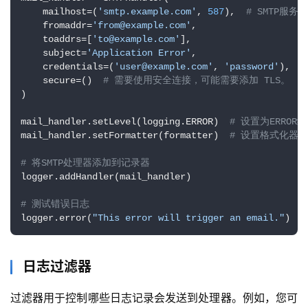
    mailhost=(
'smtp.example.com'
, 
587
),  
# SMTP服
    fromaddr=
'from@example.com'
,

    toaddrs=[
'to@example.com'
],

    subject=
'Application Error'
,

    credentials=(
'user@example.com'
, 
'password'
),  
    secure=()  
# 需要使用安全连接，可能需要添加 TLS。
)

mail_handler.setLevel(logging.ERROR)  
# 设置为ERRO
mail_handler.setFormatter(formatter)  
# 设置格式化器
# 将SMTP处理器添加到记录器
logger.addHandler(mail_handler)

# 测试错误日志
logger.error(
"This error will trigger an email."
)
日志过滤器
过滤器用于控制哪些日志记录会发送到处理器。例如，您可