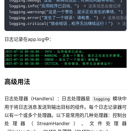
logging.debug(
"这是一条调试信息，对调试问题有帮助。"
)  
#
logging.info(
"应用程序已启动。"
)  
# 这条信息会被记录
logging.warning(
"这是一个警告，提示正在发生的事情。"
)  
logging.error(
"发生了一个错误! 请检查。"
)  
# 这条信息会
logging.critical(
"致命错误，程序无法继续运行！"
)  
# 这
日志记录在app.log中：
高级用法
日志处理器（Handlers）：日志处理器是 
 模块中
logging
用于将日志消息发送到输出目标的组件。每个日志记录器可
以有一个或多个处理器。以下是常用的几种处理器：控制台
处理器（StreamHandler）、文件处理器