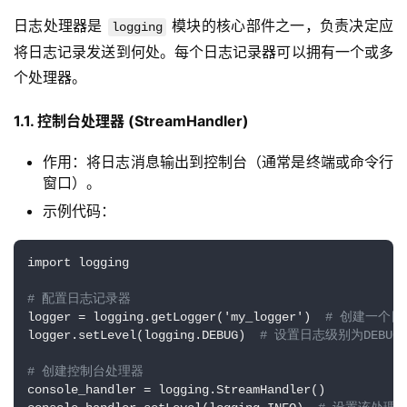
日
日志处理器是 
 模块的核心部件之一，负责决定应
logging
志
将日志记录发送到何处。每个日志记录器可以拥有一个或多
管
个处理器。
登录
注册
理
1.1. 控制台处理器 (StreamHandler)
C
I
作用：将日志消息输出到控制台（通常是终端或命令行
/
窗口）。
C
示例代码：
D
import logging

公
有
# 配置日志记录器
云
logger = logging.getLogger('my_logger')  
# 创建一个
logger.setLevel(logging.DEBUG)  
# 设置日志级别为DEBUG
企
# 创建控制台处理器
业
console_handler = logging.StreamHandler()
