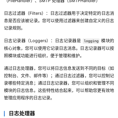
（FileHandler）、SMTP 处理器（SMTPHandler）
l
i
日志过滤器（Filters）：日志过滤器用于决定特定的日志消
n
息是否应该被记录。您可以使用过滤器来创建自定义的日志
u
记录规则。
x
基
日志记录器（Loggers）：日志记录器是 
 模块的
础
logging
核心对象，您可以使用它记录日志消息。日志记录器可以按
开
照模块或功能进行组织，便于管理和维护。
发
通过日志处理器，您可以将日志信息发送到不同的目标（如
控制台、文件、邮件等）；通过日志过滤器，您可以控制记
云
原
录哪些特定消息；通过日志记录器，您可以组织和管理不同
生
模块的日志信息。这些特性结合起来，可以帮助您更有效地
管理应用程序的日志记录。
监
控
日志处理器