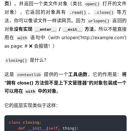
页）
，并返回一个类文件对象（类比 
 打开的文件
open()
项
对象），它返回的对象具有 
、
 等方
目
.read()
.close()
法，你可以像读文件一样读网页。因为 
 返回的
urlopen()
对象
没有实现 
 / 
 方法
，所以不能直接
__enter__
__exit__
用在 
 语句中（with urlopen(‘http://example.com’) 
with
as page: # ❌ 会报错！）
 是什么？
closing()
这是 
 提供的一个
工具函数
，它的作用是：
将
contextlib
“拥有 close() 方法但不是上下文管理器”的对象包装成一个
可以用在 
 中的对象
。
with
它的底层实现类似于这样：
class
closing:
def
__init__
(
self
, thing
):
