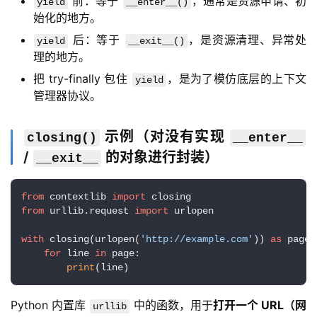
前：等于
，通常是资源申请、初
yield
__enter__()
志
始化的地方。
管
登录
注册
后：等于
，是资源清理、异常处
yield
__exit__()
理
理的地方。
把 try-finally 包住
，是为了模仿底层的上下文
yield
C
管理器协议。
I
/
C
示例（对没有实现
closing()
__enter__
D
/
的对象进行封装）
__exit__
公
from
 contextlib 
import
有
from
 urllib.request 
import
 urlopen

云
with
 closing(urlopen(
'http://example.com'
)) 
as
 page:

for
 line 
in
 page:

企
print
(line)
业
实
Python 内置库 
 中的函数，用于
打开一个 URL（网
urllib
战