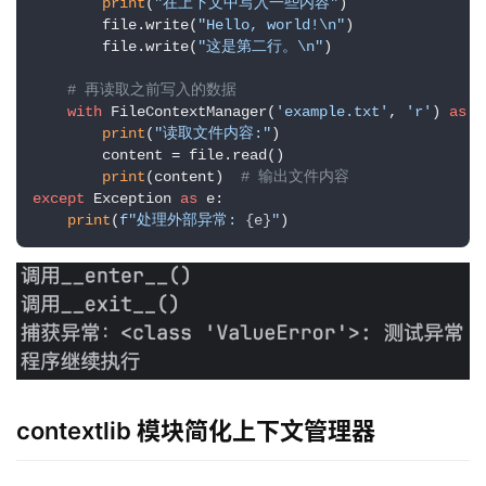
print
(
"在上下文中写入一些内容"
)

        file.write(
"Hello, world!\n"
)

        file.write(
"这是第二行。\n"
)

# 再读取之前写入的数据
with
 FileContextManager(
'example.txt'
, 
'r'
) 
as
 f
print
(
"读取文件内容:"
)

        content = file.read()

print
(content)  
# 输出文件内容
except
 Exception 
as
 e:

print
(
f"处理外部异常: 
{e}
"
)
contextlib 模块简化上下文管理器
l