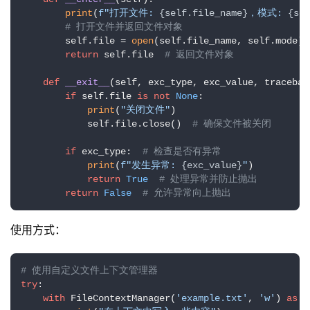
print
(
f"打开文件: 
{self.file_name}
，模式: 
{sel
# 打开文件并返回文件对象
        self.file = 
open
(self.file_name, self.mode)

return
 self.file  
# 返回文件对象
def
__exit__
(
self, exc_type, exc_value, tracebac
if
 self.file 
is
not
None
:

print
(
"关闭文件"
)

            self.file.close()  
# 确保文件被关闭
if
 exc_type:  
# 检查是否有异常
print
(
f"发生异常: 
{exc_value}
"
)

return
True
# 处理异常并防止抛出
return
False
# 允许异常向上抛出
使用方式：
# 使用自定义文件上下文管理器
try
:

with
 FileContextManager(
'example.txt'
, 
'w'
) 
as
 f