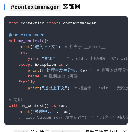
i
装饰器
@contextmanager
n
u
x
from
 contextlib 
import
 contextmanager

基
@contextmanager
础
def
my_context
():

print
(
"进入上下文"
)  
# 相当于 __enter__
开
try
:

发
yield
"资源"
# yield 让出控制权，运行 wit
except
 Exception 
as
 e:

print
(
f"处理中发生异常: 
{e}
"
)  
# 你可以处理异常
云
raise
# 重新抛出（可选）
原
finally
: 

print
(
"退出上下文"
)  
# 相当于 __exit__，无论
生
# 使用：
监
with
 my_context() 
as
 res:

print
(
"处理中..."
, res)

控
# raise ValueError("发生错误")  # 可加这一句测试
日