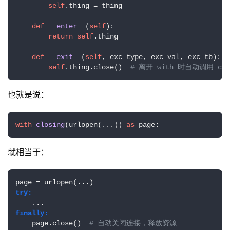
self
.thing = thing

def
__enter__
(
self
):

return
self
.thing

def
__exit__
(
self
, exc_type, exc_val, exc_tb
):

self
.thing.close()  
# 离开 with 时自动调用 clo
也就是说：
with
closing
(
urlopen(...
)) 
as
 page:
就相当于：
try:
finally:
    page.close()  
# 自动关闭连接，释放资源