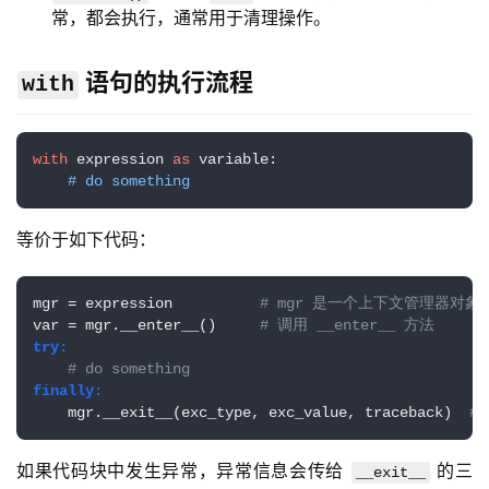
常，都会执行，通常用于清理操作。
语句的执行流程
with
with
 expression 
as
 variable:

# do something
等价于如下代码：
mgr = expression          
# mgr 是一个上下文管理器对象
var = mgr.__enter__()     
# 调用 __enter__ 方法
try:
# do something
finally:
    mgr.__exit__(exc_type, exc_value, traceback)  
#
如果代码块中发生异常，异常信息会传给 
 的三
__exit__