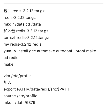
包： redis-3.2.12.tar.gz
redis-3.2.12.tar.gz
mkdir /data;cd /data
加入包 redis-3.2.12.tar.gz
tar xzf redis-3.2.12.tar.gz
mv redis-3.2.12 redis
yum -y install gcc automake autoconf libtool make
cd redis
make
vim /etc/profile
加入
export PATH=/data/redis/src:$PATH
source /etc/profile
mkdir /data/6379