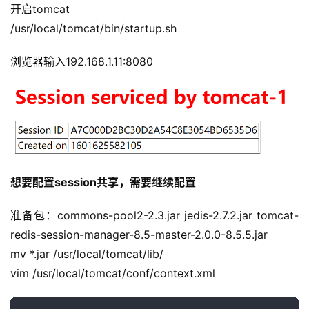
开启tomcat
/usr/local/tomcat/bin/startup.sh
浏览器输入192.168.1.11:8080
想要配置session共享，需要继续配置
准备包：commons-pool2-2.3.jar jedis-2.7.2.jar tomcat-
redis-session-manager-8.5-master-2.0.0-8.5.5.jar
mv *.jar /usr/local/tomcat/lib/
vim /usr/local/tomcat/conf/context.xml