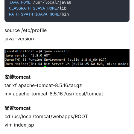
JAVA_HOME
CLASSPATH
=
$JAVA_HOME
PATH
=
$PATH
:
$JAVA_HOME
/bin
source /etc/profile
java -version
安装tomcat
tar xf apache-tomcat-8.5.16.tar.gz
mv apache-tomcat-8.5.16 /usr/local/tomcat
配置tomcat
cd /usr/local/tomcat/webapps/ROOT
vim index.jsp 