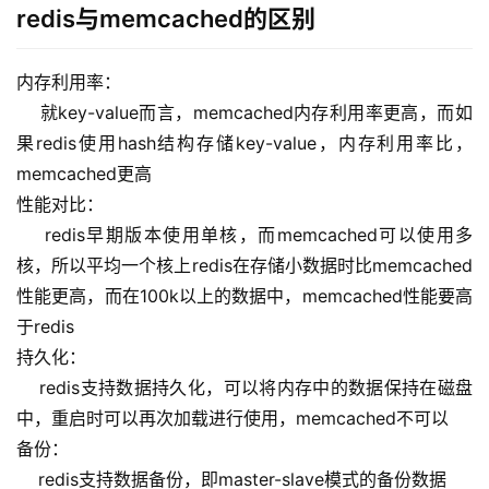
redis与memcached的区别
n
u
x
内存利用率：
基
    就key-value而言，memcached内存利用率更高，而如
础
果redis使用hash结构存储key-value，内存利用率比，
memcached更高
开
性能对比：
发
    redis早期版本使用单核，而memcached可以使用多
核，所以平均一个核上redis在存储小数据时比memcached
云
原
性能更高，而在100k以上的数据中，memcached性能要高
生
于redis
持久化：
监
    redis支持数据持久化，可以将内存中的数据保持在磁盘
控
中，重启时可以再次加载进行使用，memcached不可以
备份：
日
    redis支持数据备份，即master-slave模式的备份数据