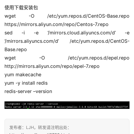
使用下载安装包
wget -O /etc/yum.repos.d/CentOS-Base.repo 
https://mirrors.aliyun.com/repo/Centos-7.repo
sed -i -e ‘/mirrors.cloud.aliyuncs.com/d’ -e 
‘/mirrors.aliyuncs.com/d’ /etc/yum.repos.d/CentOS-
Base.repo
wget -O /etc/yum.repos.d/epel.repo 
http://mirrors.aliyun.com/repo/epel-7.repo
yum makecache
yum -y install redis
redis-server –version
发布者：LJH，转发请注明出处：