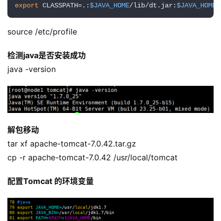
export
 CLASSPATH=.:
$JAVA_HOME
/lib/dt.jar:
$JAVA_HOME
/
source /etc/profile
检测java是否安装成功
java -version
解包移动
tar xf apache-tomcat-7.0.42.tar.gz
cp -r apache-tomcat-7.0.42 /usr/local/tomcat
配置Tomcat 的环境变量