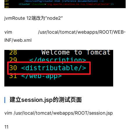
jvmRoute 12端改为”node2″
vim /usr/local/tomcat/webapps/ROOT/WEB-
INF/web.xml
建立session.jsp的测试页面
vim /usr/local/tomcat/webapps/ROOT/session.jsp
11