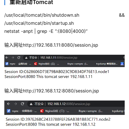
重新启动Tomcat
/usr/local/tomcat/bin/shutdown.sh && 
/usr/local/tomcat/bin/startup.sh
netstat -anpt | grep -E “:(8080|4000)”
输入网址http://192.168.1.11:8080/session.jsp
输入网址http://192.168.1.12:8080/session.jsp