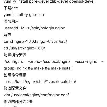
yum -y install pcre-devel zlib-devel openssl-devel
项
目
下载gcc
yum install -y gcc-c++
添加用户
useradd -M -s /sbin/nologin nginx
解包
tar xf nginx-1.6.0.tar.gz -C /usr/src/
cd /usr/src/nginx-1.6.0/
配置编译安装
./configure –prefix=/usr/local/nginx –user=nginx –
group=nginx && make && make install
创建命令连接
ln /usr/local/nginx/sbin/* /usr/local/sbin/
修改配置文件
vim /usr/local/nginx/conf/nginx.conf
修改的部分为2处