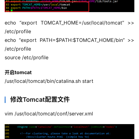
echo “export TOMCAT_HOME=/usr/local/tomcat” >> 
/etc/profile
echo “export PATH=$PATH:$TOMCAT_HOME/bin” >> 
/etc/profile
source /etc/profile
开启tomcat
/usr/local/tomcat/bin/catalina.sh start
修改Tomcat配置文件
vim /usr/local/tomcat/conf/server.xml