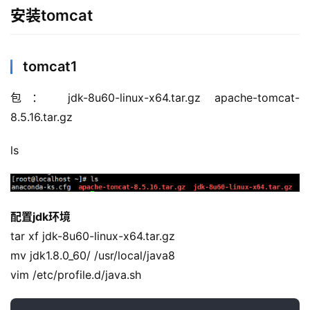
安装tomcat
tomcat1
包： jdk-8u60-linux-x64.tar.gz apache-tomcat-
8.5.16.tar.gz
ls
配置jdk环境
tar xf jdk-8u60-linux-x64.tar.gz
mv jdk1.8.0_60/ /usr/local/java8
vim /etc/profile.d/java.sh