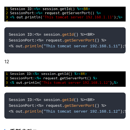
Session ID:<%= session.
getId
() %><BR>

SessionPort:<%= request.
getServerPort
() %>

<% out.
println
(
"This tomcat server 192.168.1.11"
);%>
12
Session ID:<%= session.
getId
() %><BR>

SessionPort:<%= request.
getServerPort
() %>

<% out.
println
(
"This tomcat server 192.168.1.12"
);%>