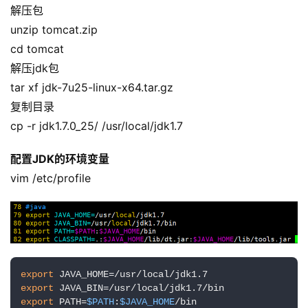
解压包
unzip tomcat.zip
cd tomcat
解压jdk包
tar xf jdk-7u25-linux-x64.tar.gz
复制目录
cp -r jdk1.7.0_25/ /usr/local/jdk1.7
配置JDK的环境变量
vim /etc/profile
export
export
export
 PATH=
$PATH
:
$JAVA_HOME