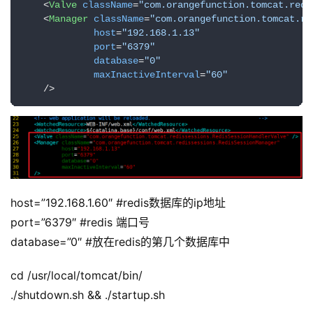
<
Valve
className
=
"com.orangefunction.tomcat.redi
<
Manager
className
=
"com.orangefunction.tomcat.re
host
=
"192.168.1.13"
port
=
"6379"
database
=
"0"
maxInactiveInterval
=
"60"
    />
host=”192.168.1.60″ #redis数据库的ip地址
port=”6379″ #redis 端口号
database=”0″ #放在redis的第几个数据库中
cd /usr/local/tomcat/bin/
./shutdown.sh && ./startup.sh