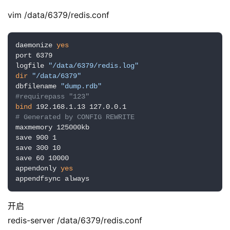
vim /data/6379/redis.conf 
daemonize 
yes
port 6379

logfile 
"/data/6379/redis.log"
dir
"/data/6379"
dbfilename 
"dump.rdb"
#requirepass "123"    
bind
# Generated by CONFIG REWRITE
maxmemory 125000kb

save 900 1

save 300 10

save 60 10000

appendonly 
yes
appendfsync always
开启
redis-server /data/6379/redis.conf