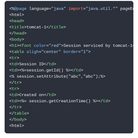
<%
@page
 language=
"java"
import
=
"java.util.*"
 pageEnc
<
head
>
<
title
>
tomcat-1
</
title
>
</
head
>
<
body
>
<
h1
>
<
font
color
=
"red"
>
Session serviced by tomcat-1
</
<
table
aligh
=
"center"
border
=
"1"
>
<
tr
>
<
td
>
Session ID
</
td
>
<
td
>
<%=session.getId() %>
</
td
>
</
tr
>
<
tr
>
<
td
>
Created on
</
td
>
<
td
>
<%= session.getCreationTime() %>
</
td
>
</
tr
>
</
table
>
</
body
>
<html>