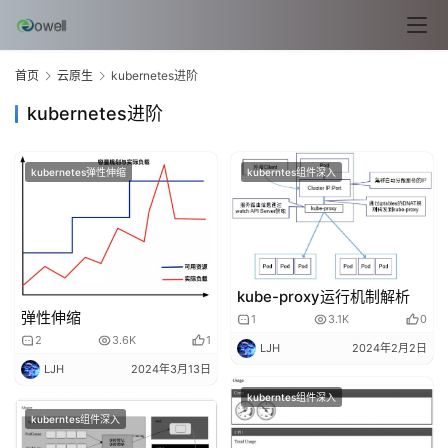
首页
云原生
kubernetes进阶
kubernetes进阶
kubernetes弹性伸缩
kuberntes组件深入
l
i
n
kube-proxy运行机制解析
u
弹性伸缩
1
3.1K
0
x
2
3.6K
1
LJH
2024年2月2日
基
LJH
2024年3月13日
础
kuberntes组件深入
kuberntes组件深入
开