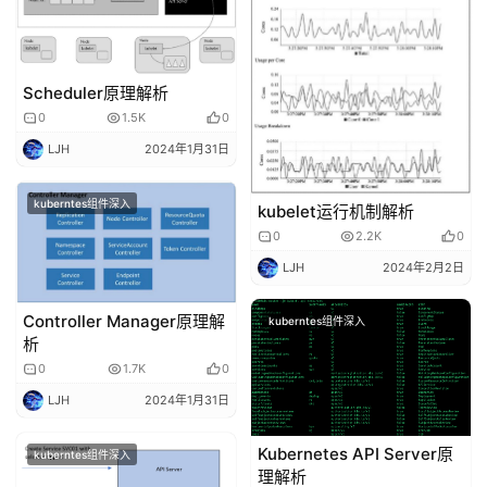
发
云
Scheduler原理解析
原
0
1.5K
0
生
LJH
2024年1月31日
监
kuberntes组件深入
kubelet运行机制解析
控
0
2.2K
0
LJH
2024年2月2日
日
志
Controller Manager原理解
kuberntes组件深入
管
析
登录
注册
理
0
1.7K
0
LJH
2024年1月31日
C
I
Kubernetes API Server原
kuberntes组件深入
/
理解析