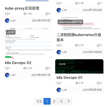
C
0
2.8K
1
D
kube-proxy实现原理
LJH
2024年1月29日
0
1.9K
0
公
LJH
2024年1月15日
kubernetes集群升级
有
云
CI/CD
二进制搭建kubernetes升级
版本
企
0
2.2K
0
业
LJH
2023年10月8日
实
战
k8s Devops-02
CI/CD
项
0
2.0K
0
目
LJH
2023年9月21日
k8s Devops-01
0
2.1K
0
LJH
2023年9月18日
1 / 3
1
2
3