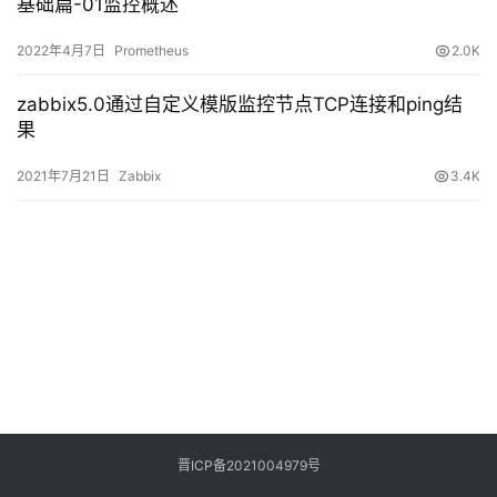
志
基础篇-01监控概述
管
登录
注册
2022年4月7日
Prometheus
2.0K
理
zabbix5.0通过自定义模版监控节点TCP连接和ping结
C
果
I
/
2021年7月21日
Zabbix
3.4K
C
D
公
有
云
企
业
实
晋ICP备2021004979号
战