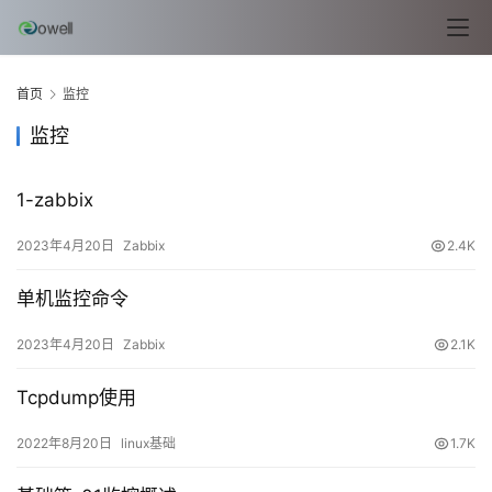
n
u
x
基
首页
监控
础
监控
开
1-zabbix
发
2023年4月20日
Zabbix
2.4K
云
原
单机监控命令
生
2023年4月20日
Zabbix
2.1K
监
Tcpdump使用
控
2022年8月20日
linux基础
1.7K
日