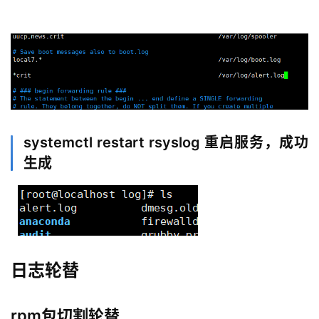
n
u
x
基
础
开
发
systemctl restart rsyslog 重启服务，成功
生成
云
原
生
监
控
日志轮替
日
rpm包切割轮替