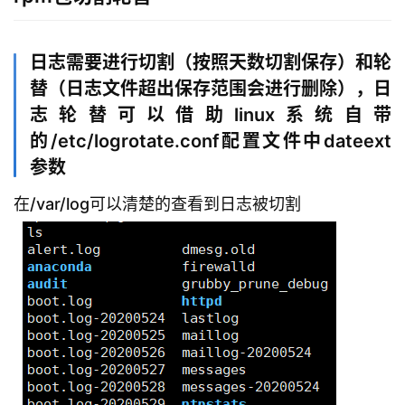
志
管
登录
注册
理
日志需要进行切割（按照天数切割保存）和轮
替（日志文件超出保存范围会进行删除），日
C
志轮替可以借助linux系统自带
I
的/etc/logrotate.conf配置文件中dateext
/
C
参数
D
在/var/log可以清楚的查看到日志被切割
公
有
云
企
业
实
战