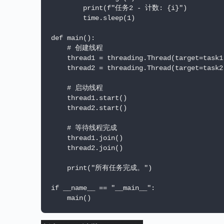
        print(f"任务2 - 计数: {i}")

        time.sleep(1)

def main():

    # 创建线程

    thread1 = threading.Thread(target=task1)
    thread2 = threading.Thread(target=task2)
    # 启动线程

    thread1.start()

    thread2.start()

    # 等待线程完成

    thread1.join()

    thread2.join()

    print("所有任务完成。")

if __name__ == "__main__":
