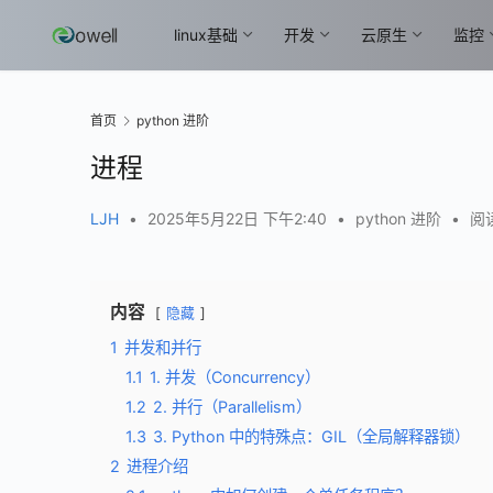
linux基础
开发
云原生
监控
首页
python 进阶
进程
LJH
•
2025年5月22日 下午2:40
•
python 进阶
•
阅读
内容
隐藏
1
并发和并行
1.1
1. 并发（Concurrency）
1.2
2. 并行（Parallelism）
1.3
3. Python 中的特殊点：GIL（全局解释器锁）
2
进程介绍