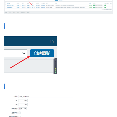
志
管
登录
注册
理
C
I
/
C
D
公
有
云
企
业
实
战