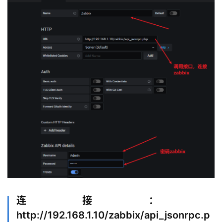
连接：
http://192.168.1.10/zabbix/api_jsonrpc.p