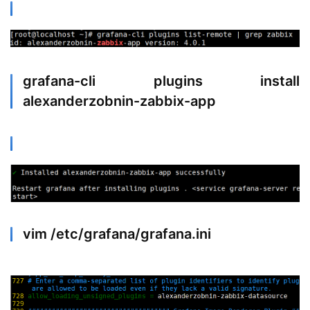
grafana-cli plugins install
alexanderzobnin-zabbix-app
vim /etc/grafana/grafana.ini