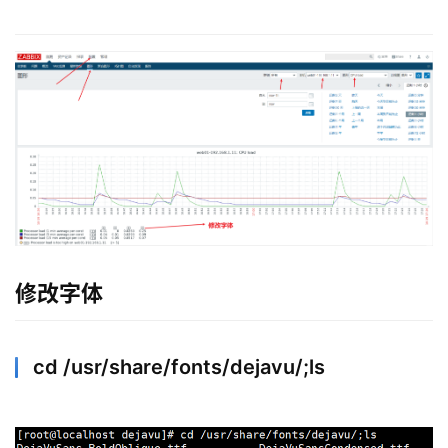
修改字体
cd /usr/share/fonts/dejavu/;ls