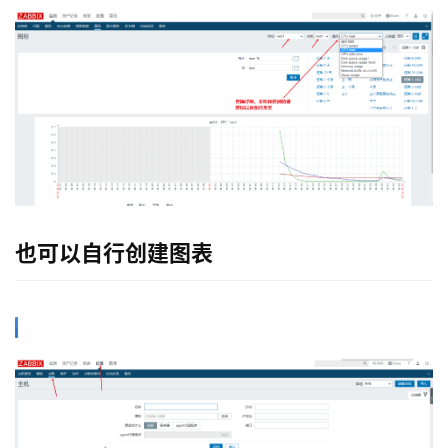
n
u
x
基
础
开
发
云
也可以自行创建图表
原
生
监
控
日