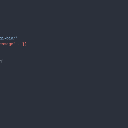
gi-bin/'
essage" . }}
'
g'