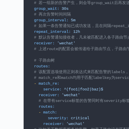
# 若一组新的告警产生，则会等group_wait后
group_wait:
30s
# 再次告警时间间隔
group_interval:
5m
# 如果一条告警通知已成功发送，且在间隔repeat_i
repeat_interval:
12h
# 默认告警通知接收者，凡未被匹配进入各子路由节
receiver:
'wechat'
# 上述route的配置会被传递给子路由节点，子路
# 子路由树
routes:
# 该配置选项使用正则表达式来匹配告警的label
# match_re和match均用于匹配labelkey为s
-
match_re:
service:
^(foo1|foo2|baz)$
receiver:
'wechat'
# 在带有service标签的告警同时有severity标签
routes:
-
match:
severity:
critical
receiver:
'wechat'