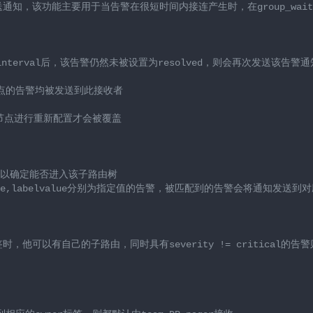
再发送通知，该功能主要用于当告警在很短时间内接连产生时，在group_wa
nterval后，该告警仍然未被设置为resolved，则会再次发送该告警通
点的告警均被发送到此接收者
由节点进行重新配置才会被覆盖
s，以确定能否进入该子路由树
ervice,labelvalue分别为指定值的告警，被匹配到的告警会将通知发送到对应
时，他可以有自己的子路由，同时具有severity != critical的告警则被发