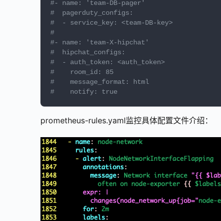
#- name: 'team-DB-pager'
#  pagerduty_configs:
#  - service_key: <team-DB-key>
#  
#- name: 'team-X-hipchat'
#  hipchat_configs:
#  - auth_token: <auth_token>
#    room_id: 85
#    message_format: html
#    notify: true 
prometheus-rules.yaml监控具体配置文件介绍：