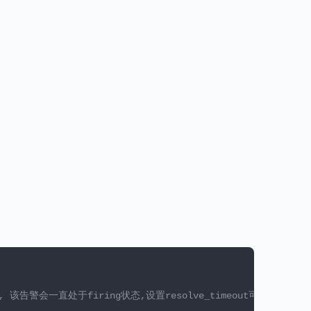
通知后, 该告警会一直处于firing状态,设置resolve_timeout可以指定