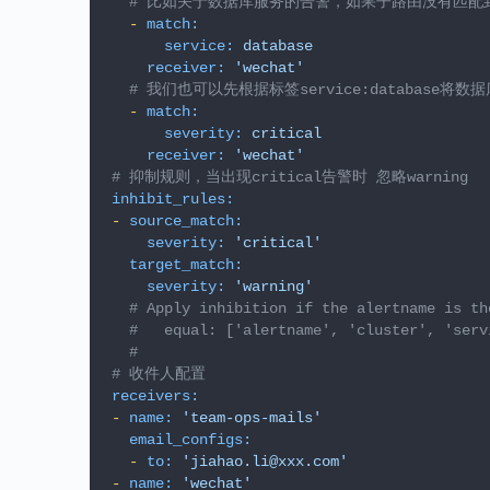
# 比如关于数据库服务的告警，如果子路由没有匹配到相应
-
match:
service:
database
receiver:
'wechat'
# 我们也可以先根据标签service:database将
-
match:
severity:
critical
receiver:
'wechat'
# 抑制规则，当出现critical告警时 忽略warning
inhibit_rules:
-
source_match:
severity:
'critical'
target_match:
severity:
'warning'
# Apply inhibition if the alertname is th
#   equal: ['alertname', 'cluster', 'serv
#
# 收件人配置
receivers:
-
name:
'team-ops-mails'
email_configs:
-
to:
'jiahao.li@xxx.com'
-
name:
'wechat'