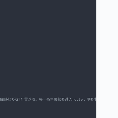
承该配置选项。每一条告警都要进入route，即要求配置选项group_by的值