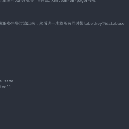
的owner标签，则都默认由team-DB-pager接收
数据库服务告警过滤出来，然后进一步将所有同时带labelkey为database
e same.
ice']