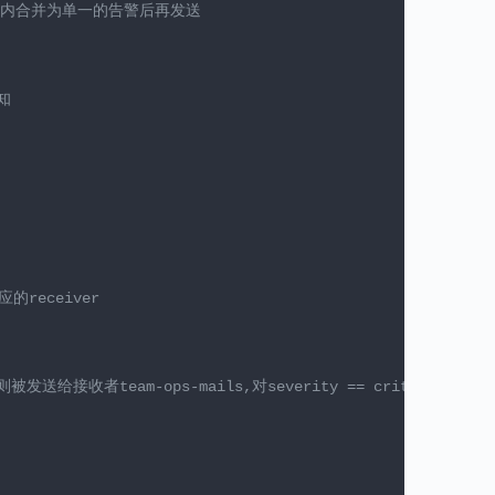
it内合并为单一的告警后再发送
知
的receiver
送给接收者team-ops-mails,对severity == critical的告