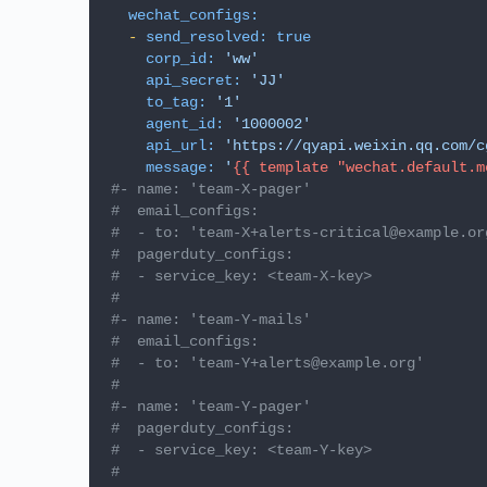
wechat_configs:
-
send_resolved:
true
corp_id:
'ww'
api_secret:
'JJ'
to_tag:
'1'
agent_id:
'1000002'
api_url:
'https://qyapi.weixin.qq.com/c
message:
'
{{ template "wechat.default.m
#- name: 'team-X-pager'
#  email_configs:
#  - to: 'team-X+alerts-critical@example.or
#  pagerduty_configs:
#  - service_key: <team-X-key>
#
#- name: 'team-Y-mails'
#  email_configs:
#  - to: 'team-Y+alerts@example.org'
#
#- name: 'team-Y-pager'
#  pagerduty_configs:
#  - service_key: <team-Y-key>
#