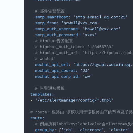
# 邮件告警配置
smtp_smarthost:
'smtp.exmail.qq.com:25'
smtp_from:
'howell@xxx.com'
smtp_auth_username:
'howell@xxx.com'
smtp_auth_password:
'xxxx'
# HipChat告警配置
# hipchat_auth_token: '123456789'
# hipchat_auth_url: 'https://hipchat.foob
# wechat
wechat_api_url:
'https://qyapi.weixin.qq.
wechat_api_secret:
'JJ'
wechat_api_corp_id:
'ww'
# 告警通知模板
templates:
-
'/etc/alertmanager/config/*.tmpl'
# route: 根路由,该模块用于该根路由下的节点及子路由
route:
# 例如所有labelkey:labelvalue含cluster=A
group_by:
 [
'job'
, 
'altername'
, 
'cluster'
,