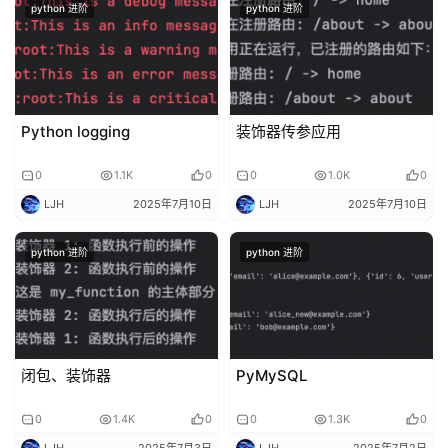
python 进阶
python 进阶
/
C
D
公
Python logging
装饰器传参应用
有
云
0
1.1K
0
0
1.0K
0
LJH
2025年7月10日
LJH
2025年7月10日
企
业
python 进阶
python 进阶
实
战
项
目
闭包、装饰器
PyMySQL
0
1.4K
0
0
1.3K
0
LJH
2025年7月3日
LJH
2025年7月2日