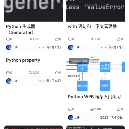
开
发
Python 生成器
with 语句和上下文管理器
云
（Generator）
原
0
1.2K
0
0
1.1K
0
生
LJH
2025年7月17日
LJH
2025年7月17日
Python property
监
python 进阶
python 进阶
控
0
1.2K
0
LJH
2025年7月16日
日
志
Python WEB 框架入门练习
管
登录
注册
理
0
2.6K
0
LJH
2025年7月10日
C
I